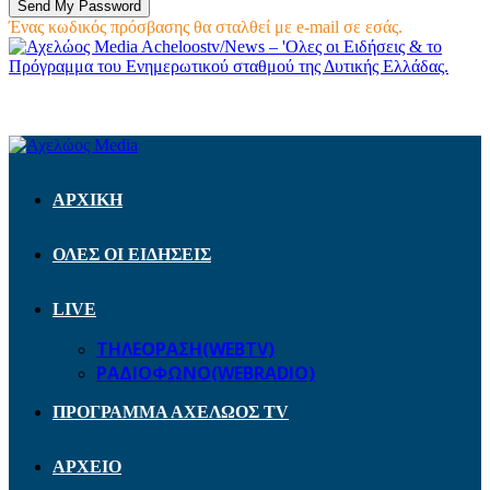
Ένας κωδικός πρόσβασης θα σταλθεί με e-mail σε εσάς.
Acheloostv/News – 'Ολες οι Ειδήσεις & το
Πρόγραμμα του Ενημερωτικού σταθμού της Δυτικής Ελλάδας.
ΑΡΧΙΚΗ
ΟΛΕΣ ΟΙ ΕΙΔΗΣΕΙΣ
LIVE
ΤΗΛΕΟΡΑΣΗ(WEBTV)
ΡΑΔΙΟΦΩΝΟ(WEBRADIO)
ΠΡΟΓΡΑΜΜΑ ΑΧΕΛΩΟΣ TV
ΑΡΧΕΙΟ