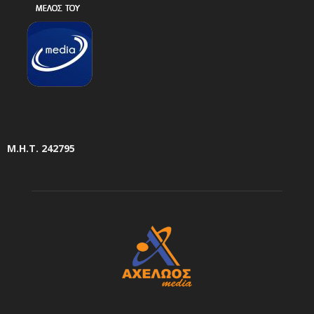
Μ.Η.Τ. 242795