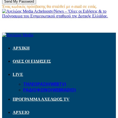
Ένας κωδικός πρόσβασης θα σταλθεί με e-mail σε εσάς.
Acheloostv/News – 'Ολες οι Ειδήσεις & το
Πρόγραμμα του Ενημερωτικού σταθμού της Δυτικής Ελλάδας.
ΑΡΧΙΚΗ
ΟΛΕΣ ΟΙ ΕΙΔΗΣΕΙΣ
LIVE
ΤΗΛΕΟΡΑΣΗ(WEBTV)
ΡΑΔΙΟΦΩΝΟ(WEBRADIO)
ΠΡΟΓΡΑΜΜΑ ΑΧΕΛΩΟΣ TV
ΑΡΧΕΙΟ