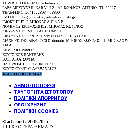
ΤΙΤΛΟΣ ΙΣΤΟΣΕΛΙΔΑΣ:acheloostv.gr
ΕΔΡΑ-ΔΙΕΥΘΥΝΣΗ: ΚΑΒΑΦΗ 2 – ΑΓ. ΚΩΝ/ΝΟΣ, ΑΓΡΙΝΙΟ , ΤΚ:30027
ΤΗΛΕΦΩΝΟ: 2641022803 – 58800
E-MAIL: bokas@otenet.gr, info@axeloostv.gr
ΙΔΙΟΚΤΗΤΗΣ: Γ. ΜΠΟΚΑΣ & ΣΙΑ Α.Ε
ΝΟΜΙΜΟΣ ΕΚΠΡΟΣΩΠΟΣ: ΜΠΟΚΑΣ ΚΩΝ/ΝΟΣ
ΔΙΕΥΘΥΝΤΗΣ: ΜΠΟΚΑΣ ΚΩΝ/ΝΟΣ
ΔΙΕΥΘΥΝΤΗΣ ΣΥΝΤΑΞΗΣ:ΚΟΥΤΣΙΚΟΣ ΠΑΝΤΕΛΗΣ
ΔΙΑΧΕΙΡΙΣΤΗΣ-ΔΙΚΑΙΟΥΧΟΣ domain: ΜΠΟΚΑΣ ΚΩΝ/ΝΟΣ – Γ. ΜΠΟΚΑΣ &
ΣΙΑ Α.Ε
ΔΗΜΟΣΙΟΓΡΑΦΟΙ:
ΚΟΥΤΣΙΚΟΣ ΠΑΝΤΕΛΗΣ
ΒΑΚΡΑΚΟΥ ΣΟΦΙΑ
ΠΑΠΑΔΗΜΗΤΡΙΟΥ ΔΗΜΗΤΡΗΣ
ΚΟΥΤΣΙΟΥΜΠΑΣ ΑΛΕΞΑΝΔΡΟΣ
ΑΚΟΛΟΥΘΗΣΕ ΜΑΣ
ΔΗΜΟΣΙΟΙ ΠΟΡΟΙ
ΤΑΥΤΌΤΗΤΑ ΙΣΤΌΤΟΠΟΥ
ΠΟΛΙΤΙΚΉ ΑΠΟΡΡΉΤΟΥ
ΌΡΟΙ ΧΡΉΣΗΣ
ΠΟΛΙΤΙΚΗ COOKIES
© acheloostv 2006-2026
ΠΕΡΙΣΣΟΤΕΡΑ ΘΕΜΑΤΑ