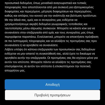
ΔΙΕΥΘΥΝΤΗΣ ΣΥΝΤΑΞΗΣ:ΚΟΥΤΣΙΚΟΣ ΠΑΝΤΕΛΗΣ
προσωπικά δεδομένα, όπως μοναδικά αναγνωριστικά και τυπικές
πληροφορίες που αποστέλλονται από μια συσκευή για εξατομικευμένες
ΔΙΑΧΕΙΡΙΣΤΗΣ-ΔΙΚΑΙΟΥΧΟΣ domain: ΜΠΟΚΑΣ ΚΩΝ/ΝΟΣ – Γ. ΜΠΟΚΑΣ &
διαφημίσεις και περιεχόμενο, μέτρηση διαφημίσεων και περιεχομένου,
ΣΙΑ Α.Ε
καθώς και απόψεις του κοινού για την ανάπτυξη και βελτίωση προϊόντων.
ΔΗΜΟΣΙΟΓΡΑΦΟΙ:
Με την άδειά σας, εμείς και οι συνεργάτες μας ενδέχεται να
ΚΟΥΤΣΙΚΟΣ ΠΑΝΤΕΛΗΣ
χρησιμοποιήσουμε ακριβή δεδομένα γεωγραφικής τοποθεσίας και
ΒΑΚΡΑΚΟΥ ΣΟΦΙΑ
ταυτοποίησης μέσω σάρωσης συσκευών. Μπορείτε να κάνετε κλικ για να
ΠΑΠΑΔΗΜΗΤΡΙΟΥ ΔΗΜΗΤΡΗΣ
συναινέσετε στην επεξεργασία από εμάς και τους συνεργάτες μας όπως
περιγράφεται παραπάνω. Εναλλακτικά, μπορείτε να αποκτήσετε πρόσβαση
ΚΟΥΤΣΙΟΥΜΠΑΣ ΑΛΕΞΑΝΔΡΟΣ
σε πιο λεπτομερείς πληροφορίες και να αλλάξετε τις προτιμήσεις σας πριν
συναινέσετε ή να αρνηθείτε να συναινέσετε.
Λάβετε υπόψη ότι κάποια επεξεργασία των προσωπικών σας δεδομένων
ενδέχεται να μην απαιτεί τη συγκατάθεσή σας, αλλά έχετε το δικαίωμα να
ΑΚΟΛΟΥΘΗΣΕ ΜΑΣ
αρνηθείτε αυτήν την επεξεργασία. Οι προτιμήσεις σας θα ισχύουν μόνο για
αυτόν τον ιστότοπο. Μπορείτε πάντα να αλλάξετε τις προτιμήσεις σας
επιστρέφοντας σε αυτόν τον ιστότοπο ή επισκεπτόμενοι την πολιτική
απορρήτου μας.
Αποδοχή
ΔΗΜΟΣΙΟΙ ΠΟΡΟΙ
ΤΑΥΤΌΤΗΤΑ ΙΣΤΌΤΟΠΟΥ
ΠΟΛΙΤΙΚΉ ΑΠΟΡΡΉΤΟΥ
ΌΡΟΙ ΧΡΉΣΗΣ
ΠΟΛΙΤΙΚΗ COOKIES
Προβολή προτιμήσεων
© acheloostv 2006-2026