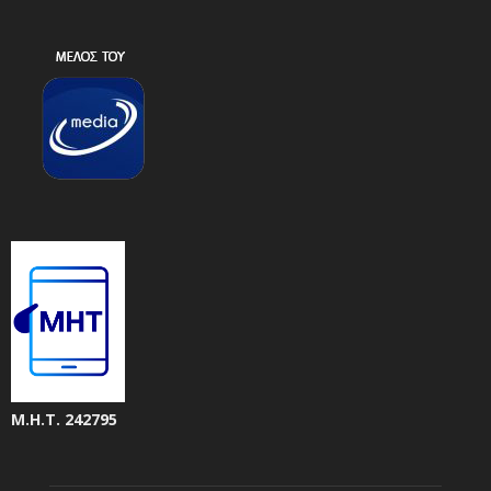
Μ.Η.Τ. 242795