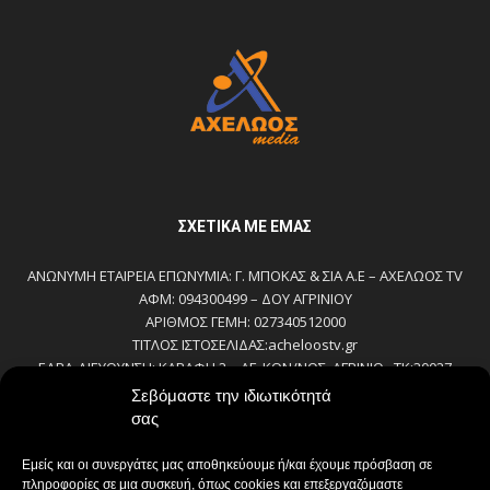
ΣΧΕΤΙΚΆ ΜΕ ΕΜΆΣ
ΑΝΩΝΥΜΗ ΕΤΑΙΡΕΙΑ ΕΠΩΝΥΜΙΑ: Γ. ΜΠΟΚΑΣ & ΣΙΑ Α.Ε – ΑΧΕΛΩΟΣ TV
ΑΦΜ: 094300499 – ΔΟΥ ΑΓΡΙΝΙΟΥ
ΑΡΙΘΜΟΣ ΓΕΜΗ: 027340512000
ΤΙΤΛΟΣ ΙΣΤΟΣΕΛΙΔΑΣ:acheloostv.gr
ΕΔΡΑ-ΔΙΕΥΘΥΝΣΗ: ΚΑΒΑΦΗ 2 – ΑΓ. ΚΩΝ/ΝΟΣ, ΑΓΡΙΝΙΟ , ΤΚ:30027
ΤΗΛΕΦΩΝΟ: 2641022803 – 58800
Σεβόμαστε την ιδιωτικότητά
E-MAIL: bokas@otenet.gr, info@axeloostv.gr
σας
ΙΔΙΟΚΤΗΤΗΣ: Γ. ΜΠΟΚΑΣ & ΣΙΑ Α.Ε
ΝΟΜΙΜΟΣ ΕΚΠΡΟΣΩΠΟΣ: ΜΠΟΚΑΣ ΚΩΝ/ΝΟΣ
Εμείς και οι συνεργάτες μας αποθηκεύουμε ή/και έχουμε πρόσβαση σε
ΔΙΕΥΘΥΝΤΗΣ: ΜΠΟΚΑΣ ΚΩΝ/ΝΟΣ
πληροφορίες σε μια συσκευή, όπως cookies και επεξεργαζόμαστε