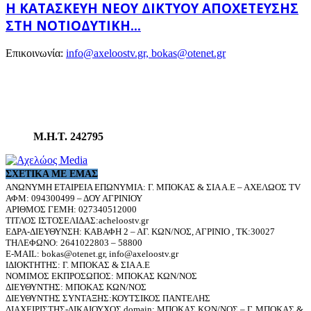
Η ΚΑΤΑΣΚΕΥΉ ΝΈΟΥ ΔΙΚΤΎΟΥ ΑΠΟΧΈΤΕΥΣΗΣ
ΣΤΗ ΝΟΤΙΟΔΥΤΙΚΉ...
Επικοινωνία:
info@axeloostv.gr, bokas@otenet.gr
Μ.Η.Τ. 242795
ΣΧΕΤΙΚΆ ΜΕ ΕΜΆΣ
ΑΝΩΝΥΜΗ ΕΤΑΙΡΕΙΑ ΕΠΩΝΥΜΙΑ: Γ. ΜΠΟΚΑΣ & ΣΙΑ Α.Ε – ΑΧΕΛΩΟΣ TV
ΑΦΜ: 094300499 – ΔΟΥ ΑΓΡΙΝΙΟΥ
ΑΡΙΘΜΟΣ ΓΕΜΗ: 027340512000
ΤΙΤΛΟΣ ΙΣΤΟΣΕΛΙΔΑΣ:acheloostv.gr
ΕΔΡΑ-ΔΙΕΥΘΥΝΣΗ: ΚΑΒΑΦΗ 2 – ΑΓ. ΚΩΝ/ΝΟΣ, ΑΓΡΙΝΙΟ , ΤΚ:30027
ΤΗΛΕΦΩΝΟ: 2641022803 – 58800
E-MAIL: bokas@otenet.gr, info@axeloostv.gr
ΙΔΙΟΚΤΗΤΗΣ: Γ. ΜΠΟΚΑΣ & ΣΙΑ Α.Ε
ΝΟΜΙΜΟΣ ΕΚΠΡΟΣΩΠΟΣ: ΜΠΟΚΑΣ ΚΩΝ/ΝΟΣ
ΔΙΕΥΘΥΝΤΗΣ: ΜΠΟΚΑΣ ΚΩΝ/ΝΟΣ
ΔΙΕΥΘΥΝΤΗΣ ΣΥΝΤΑΞΗΣ:ΚΟΥΤΣΙΚΟΣ ΠΑΝΤΕΛΗΣ
ΔΙΑΧΕΙΡΙΣΤΗΣ-ΔΙΚΑΙΟΥΧΟΣ domain: ΜΠΟΚΑΣ ΚΩΝ/ΝΟΣ – Γ. ΜΠΟΚΑΣ &