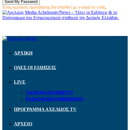
Ένας κωδικός πρόσβασης θα σταλθεί με e-mail σε εσάς.
Acheloostv/News – 'Ολες οι Ειδήσεις & το
Πρόγραμμα του Ενημερωτικού σταθμού της Δυτικής Ελλάδας.
ΑΡΧΙΚΗ
ΟΛΕΣ ΟΙ ΕΙΔΗΣΕΙΣ
LIVE
ΤΗΛΕΟΡΑΣΗ(WEBTV)
ΡΑΔΙΟΦΩΝΟ(WEBRADIO)
ΠΡΟΓΡΑΜΜΑ ΑΧΕΛΩΟΣ TV
ΑΡΧΕΙΟ