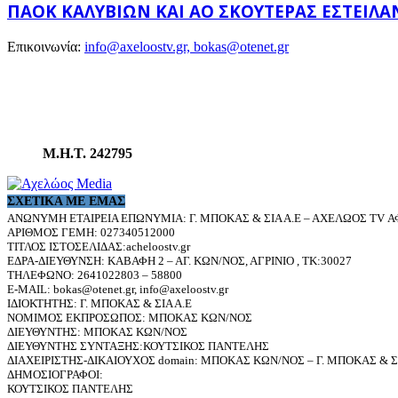
ΠΑΟΚ ΚΑΛΥΒΊΩΝ ΚΑΙ ΑΟ ΣΚΟΥΤΕΡΆΣ ΈΣΤΕΙ
Επικοινωνία:
info@axeloostv.gr, bokas@otenet.gr
Μ.Η.Τ. 242795
ΣΧΕΤΙΚΆ ΜΕ ΕΜΆΣ
ΑΝΩΝΥΜΗ ΕΤΑΙΡΕΙΑ ΕΠΩΝΥΜΙΑ: Γ. ΜΠΟΚΑΣ & ΣΙΑ Α.Ε – ΑΧΕΛΩΟΣ TV ΑΦ
ΑΡΙΘΜΟΣ ΓΕΜΗ: 027340512000
ΤΙΤΛΟΣ ΙΣΤΟΣΕΛΙΔΑΣ:acheloostv.gr
ΕΔΡΑ-ΔΙΕΥΘΥΝΣΗ: ΚΑΒΑΦΗ 2 – ΑΓ. ΚΩΝ/ΝΟΣ, ΑΓΡΙΝΙΟ , ΤΚ:30027
ΤΗΛΕΦΩΝΟ: 2641022803 – 58800
E-MAIL: bokas@otenet.gr, info@axeloostv.gr
ΙΔΙΟΚΤΗΤΗΣ: Γ. ΜΠΟΚΑΣ & ΣΙΑ Α.Ε
ΝΟΜΙΜΟΣ ΕΚΠΡΟΣΩΠΟΣ: ΜΠΟΚΑΣ ΚΩΝ/ΝΟΣ
ΔΙΕΥΘΥΝΤΗΣ: ΜΠΟΚΑΣ ΚΩΝ/ΝΟΣ
ΔΙΕΥΘΥΝΤΗΣ ΣΥΝΤΑΞΗΣ:ΚΟΥΤΣΙΚΟΣ ΠΑΝΤΕΛΗΣ
ΔΙΑΧΕΙΡΙΣΤΗΣ-ΔΙΚΑΙΟΥΧΟΣ domain: ΜΠΟΚΑΣ ΚΩΝ/ΝΟΣ – Γ. ΜΠΟΚΑΣ & ΣΙ
ΔΗΜΟΣΙΟΓΡΑΦΟΙ:
ΚΟΥΤΣΙΚΟΣ ΠΑΝΤΕΛΗΣ