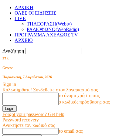
ΑΡΧΙΚΗ
ΟΛΕΣ ΟΙ ΕΙΔΗΣΕΙΣ
LIVE
ΤΗΛΕΟΡΑΣΗ(Webtv)
ΡΑΔΙΟΦΩΝΟ(WebRadio)
ΠΡΟΓΡΑΜΜΑ ΑΧΕΛΩΟΣ TV
ΑΡΧΕΙΟ
Αναζήτηση
C
27
Greece
Παρασκευή, 7 Αυγούστου, 2026
Sign in
Καλωσήρθατε! Συνδεθείτε στον λογαριασμό σας
το όνομα χρήστη σας
ο κωδικός πρόσβασης σας
Forgot your password? Get help
Password recovery
Ανακτήστε τον κωδικό σας
το email σας