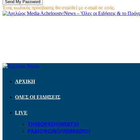
Ένας κωδικός πρόσβασης θα σταλθεί με e-mail σε εσάς.
Acheloostv/News – 'Ολες οι Ειδήσεις & το Πρό
ΑΡΧΙΚΗ
ΟΛΕΣ ΟΙ ΕΙΔΗΣΕΙΣ
LIVE
ΤΗΛΕΟΡΑΣΗ(WEBTV)
ΡΑΔΙΟΦΩΝΟ(WEBRADIO)