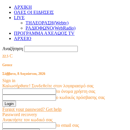
ΑΡΧΙΚΗ
ΟΛΕΣ ΟΙ ΕΙΔΗΣΕΙΣ
LIVE
ΤΗΛΕΟΡΑΣΗ(Webtv)
ΡΑΔΙΟΦΩΝΟ(WebRadio)
ΠΡΟΓΡΑΜΜΑ ΑΧΕΛΩΟΣ TV
ΑΡΧΕΙΟ
Αναζήτηση
C
22.5
Greece
Σάββατο, 8 Αυγούστου, 2026
Sign in
Καλωσήρθατε! Συνδεθείτε στον λογαριασμό σας
το όνομα χρήστη σας
ο κωδικός πρόσβασης σας
Forgot your password? Get help
Password recovery
Ανακτήστε τον κωδικό σας
το email σας