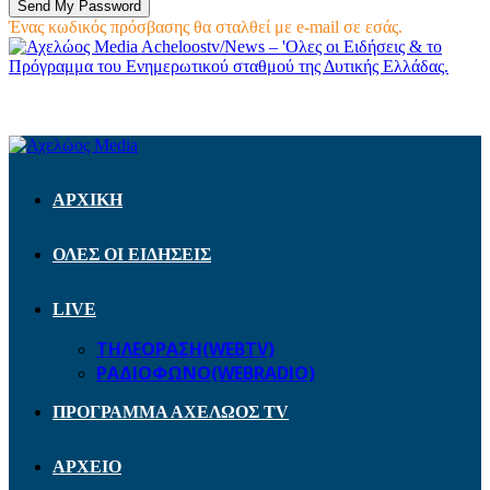
Ένας κωδικός πρόσβασης θα σταλθεί με e-mail σε εσάς.
Acheloostv/News – 'Ολες οι Ειδήσεις & το
Πρόγραμμα του Ενημερωτικού σταθμού της Δυτικής Ελλάδας.
ΑΡΧΙΚΗ
ΟΛΕΣ ΟΙ ΕΙΔΗΣΕΙΣ
LIVE
ΤΗΛΕΟΡΑΣΗ(WEBTV)
ΡΑΔΙΟΦΩΝΟ(WEBRADIO)
ΠΡΟΓΡΑΜΜΑ ΑΧΕΛΩΟΣ TV
ΑΡΧΕΙΟ