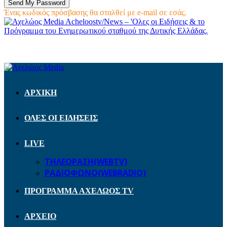
Ένας κωδικός πρόσβασης θα σταλθεί με e-mail σε εσάς.
Acheloostv/News – 'Ολες οι Ειδήσεις & το
Πρόγραμμα του Ενημερωτικού σταθμού της Δυτικής Ελλάδας.
ΑΡΧΙΚΗ
ΟΛΕΣ ΟΙ ΕΙΔΗΣΕΙΣ
LIVE
ΤΗΛΕΟΡΑΣΗ(WEBTV)
ΡΑΔΙΟΦΩΝΟ(WEBRADIO)
ΠΡΟΓΡΑΜΜΑ ΑΧΕΛΩΟΣ TV
ΑΡΧΕΙΟ