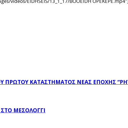
/images/videos/EIDHSEIS/13_1_17/BOOEIDH OPEKEPE.mp4″
ΤΟΥ ΠΡΏΤΟΥ ΚΑΤΑΣΤΉΜΑΤΟΣ ΝΈΑΣ ΕΠΟΧΉΣ “PH
 ΣΤΟ ΜΕΣΟΛΌΓΓΙ