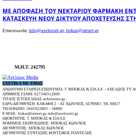
ΜΕ ΑΠΌΦΑΣΗ ΤΟΥ ΝΕΚΤΆΡΙΟΥ ΦΑΡΜΆΚΗ ΕΝΤΆΧΘ
ΚΑΤΑΣΚΕΥΉ ΝΈΟΥ ΔΙΚΤΎΟΥ ΑΠΟΧΈΤΕΥΣΗΣ ΣΤΗ
Επικοινωνία:
info@axeloostv.gr, bokas@otenet.gr
Μ.Η.Τ. 242795
ΣΧΕΤΙΚΆ ΜΕ ΕΜΆΣ
ΑΝΩΝΥΜΗ ΕΤΑΙΡΕΙΑ ΕΠΩΝΥΜΙΑ: Γ. ΜΠΟΚΑΣ & ΣΙΑ Α.Ε – ΑΧΕΛΩΟΣ TV ΑΦ
ΑΡΙΘΜΟΣ ΓΕΜΗ: 027340512000
ΤΙΤΛΟΣ ΙΣΤΟΣΕΛΙΔΑΣ:acheloostv.gr
ΕΔΡΑ-ΔΙΕΥΘΥΝΣΗ: ΚΑΒΑΦΗ 2 – ΑΓ. ΚΩΝ/ΝΟΣ, ΑΓΡΙΝΙΟ , ΤΚ:30027
ΤΗΛΕΦΩΝΟ: 2641022803 – 58800
E-MAIL: bokas@otenet.gr, info@axeloostv.gr
ΙΔΙΟΚΤΗΤΗΣ: Γ. ΜΠΟΚΑΣ & ΣΙΑ Α.Ε
ΝΟΜΙΜΟΣ ΕΚΠΡΟΣΩΠΟΣ: ΜΠΟΚΑΣ ΚΩΝ/ΝΟΣ
ΔΙΕΥΘΥΝΤΗΣ: ΜΠΟΚΑΣ ΚΩΝ/ΝΟΣ
ΔΙΕΥΘΥΝΤΗΣ ΣΥΝΤΑΞΗΣ:ΚΟΥΤΣΙΚΟΣ ΠΑΝΤΕΛΗΣ