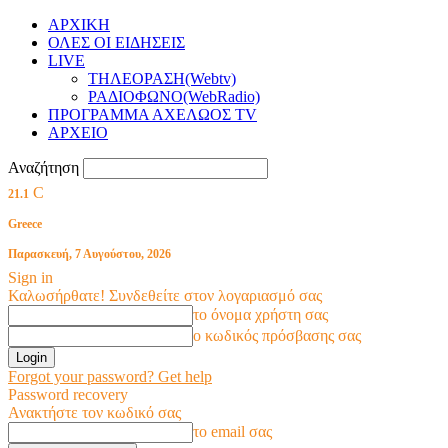
ΑΡΧΙΚΗ
ΟΛΕΣ ΟΙ ΕΙΔΗΣΕΙΣ
LIVE
ΤΗΛΕΟΡΑΣΗ(Webtv)
ΡΑΔΙΟΦΩΝΟ(WebRadio)
ΠΡΟΓΡΑΜΜΑ ΑΧΕΛΩΟΣ TV
ΑΡΧΕΙΟ
Αναζήτηση
C
21.1
Greece
Παρασκευή, 7 Αυγούστου, 2026
Sign in
Καλωσήρθατε! Συνδεθείτε στον λογαριασμό σας
το όνομα χρήστη σας
ο κωδικός πρόσβασης σας
Forgot your password? Get help
Password recovery
Ανακτήστε τον κωδικό σας
το email σας