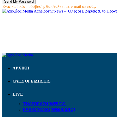
Ένας κωδικός πρόσβασης θα σταλθεί με e-mail σε εσάς.
Acheloostv/News – 'Ολες οι Ειδήσεις & το Πρό
ΑΡΧΙΚΗ
ΟΛΕΣ ΟΙ ΕΙΔΗΣΕΙΣ
LIVE
ΤΗΛΕΟΡΑΣΗ(WEBTV)
ΡΑΔΙΟΦΩΝΟ(WEBRADIO)