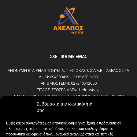
ΣΧΕΤΙΚΆ ΜΕ ΕΜΆΣ
ΑΝΩΝΥΜΗ ΕΤΑΙΡΕΙΑ ΕΠΩΝΥΜΙΑ: Γ. ΜΠΟΚΑΣ & ΣΙΑ Α.Ε – ΑΧΕΛΩΟΣ TV
ΑΦΜ: 094300499 – ΔΟΥ ΑΓΡΙΝΙΟΥ
ΑΡΙΘΜΟΣ ΓΕΜΗ: 027340512000
ΤΙΤΛΟΣ ΙΣΤΟΣΕΛΙΔΑΣ:acheloostv.gr
ΕΔΡΑ-ΔΙΕΥΘΥΝΣΗ: ΚΑΒΑΦΗ 2 – ΑΓ. ΚΩΝ/ΝΟΣ, ΑΓΡΙΝΙΟ , ΤΚ:30027
ΤΗΛΕΦΩΝΟ: 2641022803 – 58800
Σεβόμαστε την ιδιωτικότητά
E-MAIL: bokas@otenet.gr, info@axeloostv.gr
σας
ΙΔΙΟΚΤΗΤΗΣ: Γ. ΜΠΟΚΑΣ & ΣΙΑ Α.Ε
ΝΟΜΙΜΟΣ ΕΚΠΡΟΣΩΠΟΣ: ΜΠΟΚΑΣ ΚΩΝ/ΝΟΣ
Εμείς και οι συνεργάτες μας αποθηκεύουμε ή/και έχουμε πρόσβαση σε
ΔΙΕΥΘΥΝΤΗΣ: ΜΠΟΚΑΣ ΚΩΝ/ΝΟΣ
πληροφορίες σε μια συσκευή, όπως cookies και επεξεργαζόμαστε
ΔΙΕΥΘΥΝΤΗΣ ΣΥΝΤΑΞΗΣ:ΚΟΥΤΣΙΚΟΣ ΠΑΝΤΕΛΗΣ
προσωπικά δεδομένα, όπως μοναδικά αναγνωριστικά και τυπικές