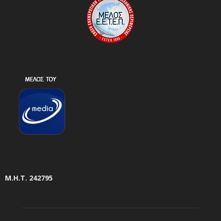
Μ.Η.Τ. 242795