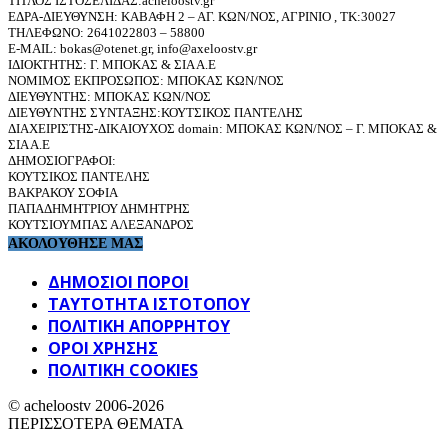
ΤΙΤΛΟΣ ΙΣΤΟΣΕΛΙΔΑΣ:acheloostv.gr
ΕΔΡΑ-ΔΙΕΥΘΥΝΣΗ: ΚΑΒΑΦΗ 2 – ΑΓ. ΚΩΝ/ΝΟΣ, ΑΓΡΙΝΙΟ , ΤΚ:30027
ΤΗΛΕΦΩΝΟ: 2641022803 – 58800
E-MAIL: bokas@otenet.gr, info@axeloostv.gr
ΙΔΙΟΚΤΗΤΗΣ: Γ. ΜΠΟΚΑΣ & ΣΙΑ Α.Ε
ΝΟΜΙΜΟΣ ΕΚΠΡΟΣΩΠΟΣ: ΜΠΟΚΑΣ ΚΩΝ/ΝΟΣ
ΔΙΕΥΘΥΝΤΗΣ: ΜΠΟΚΑΣ ΚΩΝ/ΝΟΣ
ΔΙΕΥΘΥΝΤΗΣ ΣΥΝΤΑΞΗΣ:ΚΟΥΤΣΙΚΟΣ ΠΑΝΤΕΛΗΣ
ΔΙΑΧΕΙΡΙΣΤΗΣ-ΔΙΚΑΙΟΥΧΟΣ domain: ΜΠΟΚΑΣ ΚΩΝ/ΝΟΣ – Γ. ΜΠΟΚΑΣ &
ΣΙΑ Α.Ε
ΔΗΜΟΣΙΟΓΡΑΦΟΙ:
ΚΟΥΤΣΙΚΟΣ ΠΑΝΤΕΛΗΣ
ΒΑΚΡΑΚΟΥ ΣΟΦΙΑ
ΠΑΠΑΔΗΜΗΤΡΙΟΥ ΔΗΜΗΤΡΗΣ
ΚΟΥΤΣΙΟΥΜΠΑΣ ΑΛΕΞΑΝΔΡΟΣ
ΑΚΟΛΟΥΘΗΣΕ ΜΑΣ
ΔΗΜΟΣΙΟΙ ΠΟΡΟΙ
ΤΑΥΤΌΤΗΤΑ ΙΣΤΌΤΟΠΟΥ
ΠΟΛΙΤΙΚΉ ΑΠΟΡΡΉΤΟΥ
ΌΡΟΙ ΧΡΉΣΗΣ
ΠΟΛΙΤΙΚΗ COOKIES
© acheloostv 2006-2026
ΠΕΡΙΣΣΟΤΕΡΑ ΘΕΜΑΤΑ