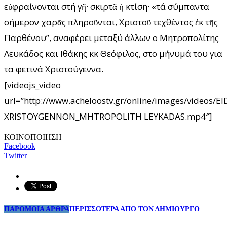
εὐφραίνονται στή γῆ· σκιρτᾶ ἡ κτίση· «τά σύμπαντα
σήμερον χαρᾶς πληροῦνται, Χριστοῦ τεχθέντος ἐκ τῆς
Παρθένου”, αναφέρει μεταξύ άλλων ο Μητροπολίτης
Λευκάδος και Ιθάκης κκ Θεόφιλος, στο μήνυμά του για
τα φετινά Χριστούγεννα.
[videojs_video
url=”http://www.acheloostv.gr/online/images/videos
XRISTOYGENNON_MHTROPOLITH LEYKADAS.mp4″]
ΚΟΙΝΟΠΟΙΗΣΗ
Facebook
Twitter
ΠΑΡΟΜΟΙΑ ΑΡΘΡΑ
ΠΕΡΙΣΣΟΤΕΡΑ ΑΠΟ ΤΟΝ ΔΗΜΙΟΥΡΓΟ