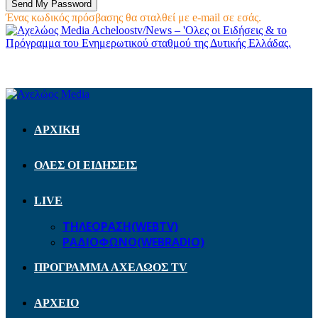
Ένας κωδικός πρόσβασης θα σταλθεί με e-mail σε εσάς.
Acheloostv/News – 'Ολες οι Ειδήσεις & το
Πρόγραμμα του Ενημερωτικού σταθμού της Δυτικής Ελλάδας.
ΑΡΧΙΚΗ
ΟΛΕΣ ΟΙ ΕΙΔΗΣΕΙΣ
LIVE
ΤΗΛΕΟΡΑΣΗ(WEBTV)
ΡΑΔΙΟΦΩΝΟ(WEBRADIO)
ΠΡΟΓΡΑΜΜΑ ΑΧΕΛΩΟΣ TV
ΑΡΧΕΙΟ