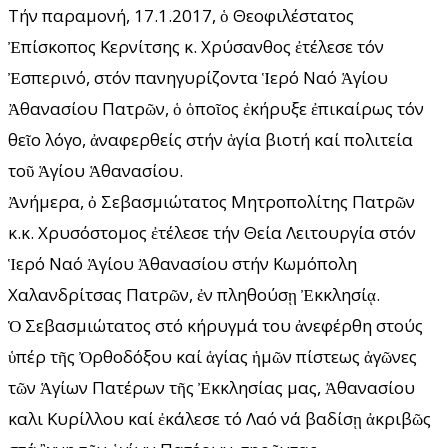
Τήν παραμονή, 17.1.2017, ὁ Θεοφιλέστατος
Ἐπίσκοπος Κερνίτσης κ. Χρύσανθος ἐτέλεσε τόν
Ἐσπερινό, στόν πανηγυρίζοντα Ἱερό Ναό Ἁγίου
Ἀθανασίου Πατρῶν, ὁ ὁποῖος ἐκήρυξε ἐπικαίρως τόν
θεῖο λόγο, ἀναφερθείς στήν ἁγία βιοτή καί πολιτεία
τοῦ Ἁγίου Ἁθανασίου.
Ἀνήμερα, ὀ Σεβασμιώτατος Μητροπολίτης Πατρῶν
κ.κ. Χρυσόστομος ἐτέλεσε τήν Θεία Λειτουργία στόν
Ἱερό Ναό Ἁγίου Ἀθανασίου στήν Κωμόπολη
Χαλανδρίτσας Πατρῶν, ἐν πληθούσῃ Ἐκκλησίᾳ.
Ὁ Σεβασμιώτατος στό κήρυγμά του ἀνεφέρθη στούς
ὑπέρ τῆς Ὀρθοδόξου καί ἁγίας ἡμῶν πίστεως ἀγῶνες
τῶν Ἁγίων Πατέρων τῆς Ἐκκλησίας μας, Ἀθανασίου
καλι Κυρίλλου καί ἐκάλεσε τό Λαό νά βαδίσῃ ἀκριβῶς