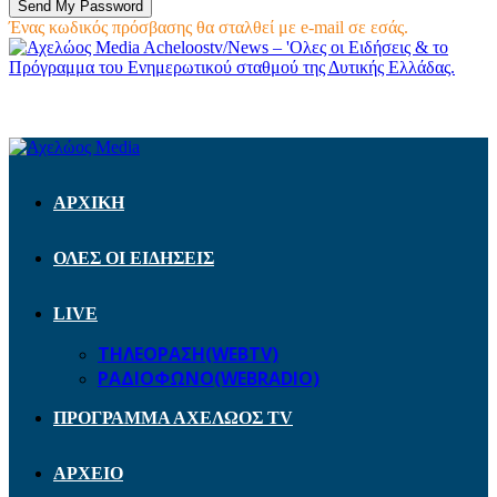
Ένας κωδικός πρόσβασης θα σταλθεί με e-mail σε εσάς.
Acheloostv/News – 'Ολες οι Ειδήσεις & το
Πρόγραμμα του Ενημερωτικού σταθμού της Δυτικής Ελλάδας.
ΑΡΧΙΚΗ
ΟΛΕΣ ΟΙ ΕΙΔΗΣΕΙΣ
LIVE
ΤΗΛΕΟΡΑΣΗ(WEBTV)
ΡΑΔΙΟΦΩΝΟ(WEBRADIO)
ΠΡΟΓΡΑΜΜΑ ΑΧΕΛΩΟΣ TV
ΑΡΧΕΙΟ