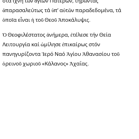
στά ἲχνη τῶν ἁγίων Πατέρων, τηρῶντας
ἀπαρασαλεύτως τά ὑπ’ αὐτῶν παραδεδομένα, τά
ὁποῖα εἶναι ἡ τοῦ Θεοῦ Ἀποκάλυψις.
Ὁ Θεοφιλέστατος ἀνήμερα, ἐτέλεσε τήν Θεία
Λειτουργία καί ὡμίλησε ἐπικαίρως στόν
πανηγυρίζοντα Ἱερό Ναό Ἁγίου Ἀθανασίου τοῦ
ὀρεινοῦ χωριοῦ «Κάλανος» Ἀχαΐας.