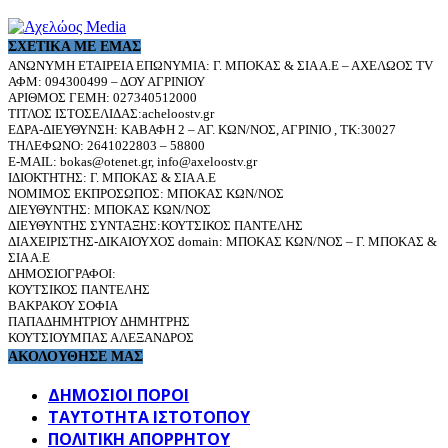
ΣΧΕΤΙΚΆ ΜΕ ΕΜΆΣ
ΑΝΩΝΥΜΗ ΕΤΑΙΡΕΙΑ ΕΠΩΝΥΜΙΑ: Γ. ΜΠΟΚΑΣ & ΣΙΑ Α.Ε – ΑΧΕΛΩΟΣ TV
ΑΦΜ: 094300499 – ΔΟΥ ΑΓΡΙΝΙΟΥ
ΑΡΙΘΜΟΣ ΓΕΜΗ: 027340512000
ΤΙΤΛΟΣ ΙΣΤΟΣΕΛΙΔΑΣ:acheloostv.gr
ΕΔΡΑ-ΔΙΕΥΘΥΝΣΗ: ΚΑΒΑΦΗ 2 – ΑΓ. ΚΩΝ/ΝΟΣ, ΑΓΡΙΝΙΟ , ΤΚ:30027
ΤΗΛΕΦΩΝΟ: 2641022803 – 58800
E-MAIL: bokas@otenet.gr, info@axeloostv.gr
ΙΔΙΟΚΤΗΤΗΣ: Γ. ΜΠΟΚΑΣ & ΣΙΑ Α.Ε
ΝΟΜΙΜΟΣ ΕΚΠΡΟΣΩΠΟΣ: ΜΠΟΚΑΣ ΚΩΝ/ΝΟΣ
ΔΙΕΥΘΥΝΤΗΣ: ΜΠΟΚΑΣ ΚΩΝ/ΝΟΣ
ΔΙΕΥΘΥΝΤΗΣ ΣΥΝΤΑΞΗΣ:ΚΟΥΤΣΙΚΟΣ ΠΑΝΤΕΛΗΣ
ΔΙΑΧΕΙΡΙΣΤΗΣ-ΔΙΚΑΙΟΥΧΟΣ domain: ΜΠΟΚΑΣ ΚΩΝ/ΝΟΣ – Γ. ΜΠΟΚΑΣ &
ΣΙΑ Α.Ε
ΔΗΜΟΣΙΟΓΡΑΦΟΙ:
ΚΟΥΤΣΙΚΟΣ ΠΑΝΤΕΛΗΣ
ΒΑΚΡΑΚΟΥ ΣΟΦΙΑ
ΠΑΠΑΔΗΜΗΤΡΙΟΥ ΔΗΜΗΤΡΗΣ
ΚΟΥΤΣΙΟΥΜΠΑΣ ΑΛΕΞΑΝΔΡΟΣ
ΑΚΟΛΟΥΘΗΣΕ ΜΑΣ
ΔΗΜΟΣΙΟΙ ΠΟΡΟΙ
ΤΑΥΤΌΤΗΤΑ ΙΣΤΌΤΟΠΟΥ
ΠΟΛΙΤΙΚΉ ΑΠΟΡΡΉΤΟΥ