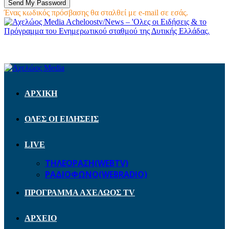
Ένας κωδικός πρόσβασης θα σταλθεί με e-mail σε εσάς.
Acheloostv/News – 'Ολες οι Ειδήσεις & το
Πρόγραμμα του Ενημερωτικού σταθμού της Δυτικής Ελλάδας.
ΑΡΧΙΚΗ
ΟΛΕΣ ΟΙ ΕΙΔΗΣΕΙΣ
LIVE
ΤΗΛΕΟΡΑΣΗ(WEBTV)
ΡΑΔΙΟΦΩΝΟ(WEBRADIO)
ΠΡΟΓΡΑΜΜΑ ΑΧΕΛΩΟΣ TV
ΑΡΧΕΙΟ