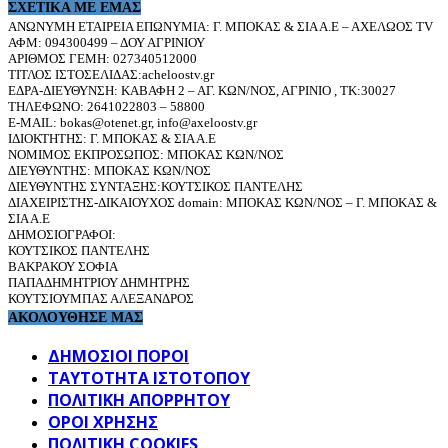
ΣΧΕΤΙΚΆ ΜΕ ΕΜΆΣ
ΑΝΩΝΥΜΗ ΕΤΑΙΡΕΙΑ ΕΠΩΝΥΜΙΑ: Γ. ΜΠΟΚΑΣ & ΣΙΑ Α.Ε – ΑΧΕΛΩΟΣ TV
ΑΦΜ: 094300499 – ΔΟΥ ΑΓΡΙΝΙΟΥ
ΑΡΙΘΜΟΣ ΓΕΜΗ: 027340512000
ΤΙΤΛΟΣ ΙΣΤΟΣΕΛΙΔΑΣ:acheloostv.gr
ΕΔΡΑ-ΔΙΕΥΘΥΝΣΗ: ΚΑΒΑΦΗ 2 – ΑΓ. ΚΩΝ/ΝΟΣ, ΑΓΡΙΝΙΟ , ΤΚ:30027
ΤΗΛΕΦΩΝΟ: 2641022803 – 58800
E-MAIL: bokas@otenet.gr, info@axeloostv.gr
ΙΔΙΟΚΤΗΤΗΣ: Γ. ΜΠΟΚΑΣ & ΣΙΑ Α.Ε
ΝΟΜΙΜΟΣ ΕΚΠΡΟΣΩΠΟΣ: ΜΠΟΚΑΣ ΚΩΝ/ΝΟΣ
ΔΙΕΥΘΥΝΤΗΣ: ΜΠΟΚΑΣ ΚΩΝ/ΝΟΣ
ΔΙΕΥΘΥΝΤΗΣ ΣΥΝΤΑΞΗΣ:ΚΟΥΤΣΙΚΟΣ ΠΑΝΤΕΛΗΣ
ΔΙΑΧΕΙΡΙΣΤΗΣ-ΔΙΚΑΙΟΥΧΟΣ domain: ΜΠΟΚΑΣ ΚΩΝ/ΝΟΣ – Γ. ΜΠΟΚΑΣ &
ΣΙΑ Α.Ε
ΔΗΜΟΣΙΟΓΡΑΦΟΙ:
ΚΟΥΤΣΙΚΟΣ ΠΑΝΤΕΛΗΣ
ΒΑΚΡΑΚΟΥ ΣΟΦΙΑ
ΠΑΠΑΔΗΜΗΤΡΙΟΥ ΔΗΜΗΤΡΗΣ
ΚΟΥΤΣΙΟΥΜΠΑΣ ΑΛΕΞΑΝΔΡΟΣ
ΑΚΟΛΟΥΘΗΣΕ ΜΑΣ
ΔΗΜΟΣΙΟΙ ΠΟΡΟΙ
ΤΑΥΤΌΤΗΤΑ ΙΣΤΌΤΟΠΟΥ
ΠΟΛΙΤΙΚΉ ΑΠΟΡΡΉΤΟΥ
ΌΡΟΙ ΧΡΉΣΗΣ
ΠΟΛΙΤΙΚΗ COOKIES