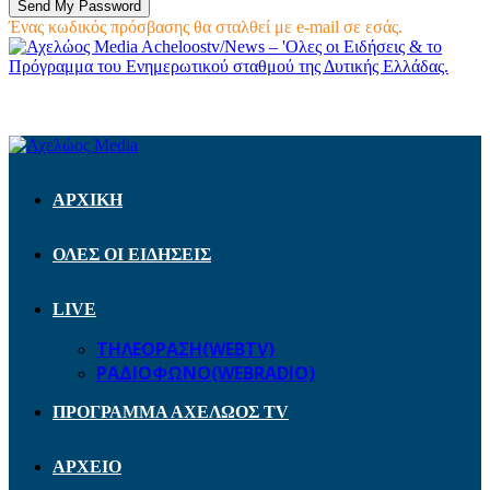
Ένας κωδικός πρόσβασης θα σταλθεί με e-mail σε εσάς.
Acheloostv/News – 'Ολες οι Ειδήσεις & το
Πρόγραμμα του Ενημερωτικού σταθμού της Δυτικής Ελλάδας.
ΑΡΧΙΚΗ
ΟΛΕΣ ΟΙ ΕΙΔΗΣΕΙΣ
LIVE
ΤΗΛΕΟΡΑΣΗ(WEBTV)
ΡΑΔΙΟΦΩΝΟ(WEBRADIO)
ΠΡΟΓΡΑΜΜΑ ΑΧΕΛΩΟΣ TV
ΑΡΧΕΙΟ