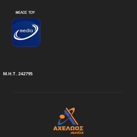
Μ.Η.Τ. 242795