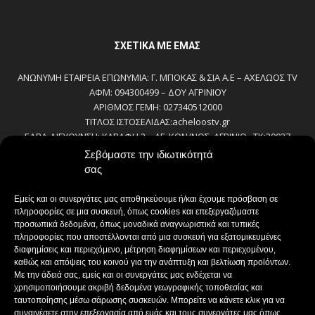
ΣΧΕΤΙΚΆ ΜΕ ΕΜΆΣ
ΑΝΩΝΥΜΗ ΕΤΑΙΡΕΙΑ ΕΠΩΝΥΜΙΑ: Γ. ΜΠΟΚΑΣ & ΣΙΑ Α.Ε – ΑΧΕΛΩΟΣ TV
ΑΦΜ: 094300499 – ΔΟΥ ΑΓΡΙΝΙΟΥ
ΑΡΙΘΜΟΣ ΓΕΜΗ: 027340512000
ΤΙΤΛΟΣ ΙΣΤΟΣΕΛΙΔΑΣ:acheloostv.gr
ΕΔΡΑ-ΔΙΕΥΘΥΝΣΗ: ΚΑΒΑΦΗ 2 – ΑΓ. ΚΩΝ/ΝΟΣ, ΑΓΡΙΝΙΟ , ΤΚ:30027
ΤΗΛΕΦΩΝΟ: 2641022803 – 58800
Σεβόμαστε την ιδιωτικότητά
E-MAIL: bokas@otenet.gr, info@axeloostv.gr
σας
ΙΔΙΟΚΤΗΤΗΣ: Γ. ΜΠΟΚΑΣ & ΣΙΑ Α.Ε
ΝΟΜΙΜΟΣ ΕΚΠΡΟΣΩΠΟΣ: ΜΠΟΚΑΣ ΚΩΝ/ΝΟΣ
Εμείς και οι συνεργάτες μας αποθηκεύουμε ή/και έχουμε πρόσβαση σε
ΔΙΕΥΘΥΝΤΗΣ: ΜΠΟΚΑΣ ΚΩΝ/ΝΟΣ
πληροφορίες σε μια συσκευή, όπως cookies και επεξεργαζόμαστε
ΔΙΕΥΘΥΝΤΗΣ ΣΥΝΤΑΞΗΣ:ΚΟΥΤΣΙΚΟΣ ΠΑΝΤΕΛΗΣ
προσωπικά δεδομένα, όπως μοναδικά αναγνωριστικά και τυπικές
πληροφορίες που αποστέλλονται από μια συσκευή για εξατομικευμένες
ΔΙΑΧΕΙΡΙΣΤΗΣ-ΔΙΚΑΙΟΥΧΟΣ domain: ΜΠΟΚΑΣ ΚΩΝ/ΝΟΣ – Γ. ΜΠΟΚΑΣ &
διαφημίσεις και περιεχόμενο, μέτρηση διαφημίσεων και περιεχομένου,
ΣΙΑ Α.Ε
καθώς και απόψεις του κοινού για την ανάπτυξη και βελτίωση προϊόντων.
ΔΗΜΟΣΙΟΓΡΑΦΟΙ:
Με την άδειά σας, εμείς και οι συνεργάτες μας ενδέχεται να
ΚΟΥΤΣΙΚΟΣ ΠΑΝΤΕΛΗΣ
χρησιμοποιήσουμε ακριβή δεδομένα γεωγραφικής τοποθεσίας και
ΒΑΚΡΑΚΟΥ ΣΟΦΙΑ
ταυτοποίησης μέσω σάρωσης συσκευών. Μπορείτε να κάνετε κλικ για να
ΠΑΠΑΔΗΜΗΤΡΙΟΥ ΔΗΜΗΤΡΗΣ
συναινέσετε στην επεξεργασία από εμάς και τους συνεργάτες μας όπως