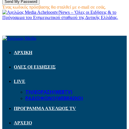
Ένας κωδικός πρόσβασης θα σταλθεί με e-mail σε εσάς.
Acheloostv/News – 'Ολες οι Ειδήσεις & το
Πρόγραμμα του Ενημερωτικού σταθμού της Δυτικής Ελλάδας.
ΑΡΧΙΚΗ
ΟΛΕΣ ΟΙ ΕΙΔΗΣΕΙΣ
LIVE
ΤΗΛΕΟΡΑΣΗ(WEBTV)
ΡΑΔΙΟΦΩΝΟ(WEBRADIO)
ΠΡΟΓΡΑΜΜΑ ΑΧΕΛΩΟΣ TV
ΑΡΧΕΙΟ