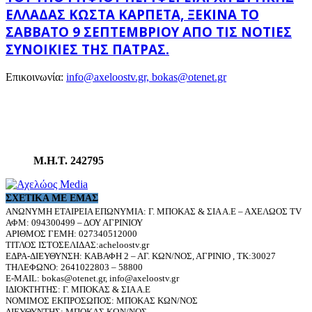
ΕΛΛΆΔΑΣ ΚΏΣΤΑ ΚΑΡΠΈΤΑ, ΞΕΚΙΝΆ ΤΟ
ΣΆΒΒΑΤΟ 9 ΣΕΠΤΕΜΒΡΊΟΥ ΑΠΌ ΤΙΣ ΝΌΤΙΕΣ
ΣΥΝΟΙΚΊΕΣ ΤΗΣ ΠΆΤΡΑΣ.
Επικοινωνία:
info@axeloostv.gr, bokas@otenet.gr
Μ.Η.Τ. 242795
ΣΧΕΤΙΚΆ ΜΕ ΕΜΆΣ
ΑΝΩΝΥΜΗ ΕΤΑΙΡΕΙΑ ΕΠΩΝΥΜΙΑ: Γ. ΜΠΟΚΑΣ & ΣΙΑ Α.Ε – ΑΧΕΛΩΟΣ TV
ΑΦΜ: 094300499 – ΔΟΥ ΑΓΡΙΝΙΟΥ
ΑΡΙΘΜΟΣ ΓΕΜΗ: 027340512000
ΤΙΤΛΟΣ ΙΣΤΟΣΕΛΙΔΑΣ:acheloostv.gr
ΕΔΡΑ-ΔΙΕΥΘΥΝΣΗ: ΚΑΒΑΦΗ 2 – ΑΓ. ΚΩΝ/ΝΟΣ, ΑΓΡΙΝΙΟ , ΤΚ:30027
ΤΗΛΕΦΩΝΟ: 2641022803 – 58800
E-MAIL: bokas@otenet.gr, info@axeloostv.gr
ΙΔΙΟΚΤΗΤΗΣ: Γ. ΜΠΟΚΑΣ & ΣΙΑ Α.Ε
ΝΟΜΙΜΟΣ ΕΚΠΡΟΣΩΠΟΣ: ΜΠΟΚΑΣ ΚΩΝ/ΝΟΣ
ΔΙΕΥΘΥΝΤΗΣ: ΜΠΟΚΑΣ ΚΩΝ/ΝΟΣ