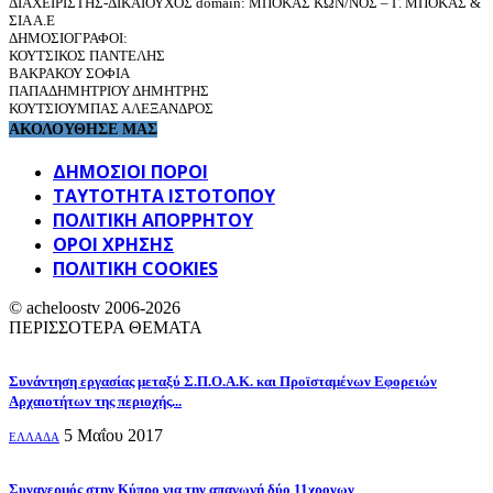
ΔΙΑΧΕΙΡΙΣΤΗΣ-ΔΙΚΑΙΟΥΧΟΣ domain: ΜΠΟΚΑΣ ΚΩΝ/ΝΟΣ – Γ. ΜΠΟΚΑΣ &
ΣΙΑ Α.Ε
ΔΗΜΟΣΙΟΓΡΑΦΟΙ:
ΚΟΥΤΣΙΚΟΣ ΠΑΝΤΕΛΗΣ
ΒΑΚΡΑΚΟΥ ΣΟΦΙΑ
ΠΑΠΑΔΗΜΗΤΡΙΟΥ ΔΗΜΗΤΡΗΣ
ΚΟΥΤΣΙΟΥΜΠΑΣ ΑΛΕΞΑΝΔΡΟΣ
ΑΚΟΛΟΥΘΗΣΕ ΜΑΣ
ΔΗΜΟΣΙΟΙ ΠΟΡΟΙ
ΤΑΥΤΌΤΗΤΑ ΙΣΤΌΤΟΠΟΥ
ΠΟΛΙΤΙΚΉ ΑΠΟΡΡΉΤΟΥ
ΌΡΟΙ ΧΡΉΣΗΣ
ΠΟΛΙΤΙΚΗ COOKIES
© acheloostv 2006-2026
ΠΕΡΙΣΣΟΤΕΡΑ ΘΕΜΑΤΑ
Συνάντηση εργασίας μεταξύ Σ.Π.Ο.Α.Κ. και Προϊσταμένων Εφορειών
Αρχαιοτήτων της περιοχής...
5 Μαΐου 2017
ΕΛΛΑΔΑ
Συναγερμός στην Κύπρο για την απαγωγή δύο 11χρονων