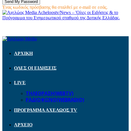
Ένας κωδικός πρόσβασης θα σταλθεί με e-mail σε εσάς.
Acheloostv/News – 'Ολες οι Ειδήσεις & το
Πρόγραμμα του Ενημερωτικού σταθμού της Δυτικής Ελλάδας.
ΑΡΧΙΚΗ
ΟΛΕΣ ΟΙ ΕΙΔΗΣΕΙΣ
LIVE
ΤΗΛΕΟΡΑΣΗ(WEBTV)
ΡΑΔΙΟΦΩΝΟ(WEBRADIO)
ΠΡΟΓΡΑΜΜΑ ΑΧΕΛΩΟΣ TV
ΑΡΧΕΙΟ