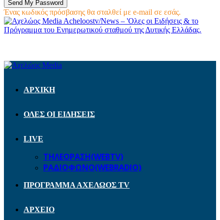
Ένας κωδικός πρόσβασης θα σταλθεί με e-mail σε εσάς.
Acheloostv/News – 'Ολες οι Ειδήσεις & το
Πρόγραμμα του Ενημερωτικού σταθμού της Δυτικής Ελλάδας.
ΑΡΧΙΚΗ
ΟΛΕΣ ΟΙ ΕΙΔΗΣΕΙΣ
LIVE
ΤΗΛΕΟΡΑΣΗ(WEBTV)
ΡΑΔΙΟΦΩΝΟ(WEBRADIO)
ΠΡΟΓΡΑΜΜΑ ΑΧΕΛΩΟΣ TV
ΑΡΧΕΙΟ