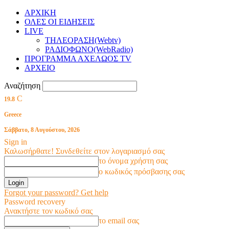
ΑΡΧΙΚΗ
ΟΛΕΣ ΟΙ ΕΙΔΗΣΕΙΣ
LIVE
ΤΗΛΕΟΡΑΣΗ(Webtv)
ΡΑΔΙΟΦΩΝΟ(WebRadio)
ΠΡΟΓΡΑΜΜΑ ΑΧΕΛΩΟΣ TV
ΑΡΧΕΙΟ
Αναζήτηση
C
19.8
Greece
Σάββατο, 8 Αυγούστου, 2026
Sign in
Καλωσήρθατε! Συνδεθείτε στον λογαριασμό σας
το όνομα χρήστη σας
ο κωδικός πρόσβασης σας
Forgot your password? Get help
Password recovery
Ανακτήστε τον κωδικό σας
το email σας