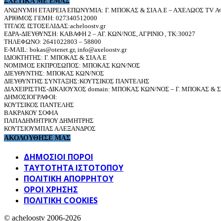
ΣΧΕΤΙΚΆ ΜΕ ΕΜΆΣ
ΑΝΩΝΥΜΗ ΕΤΑΙΡΕΙΑ ΕΠΩΝΥΜΙΑ: Γ. ΜΠΟΚΑΣ & ΣΙΑ Α.Ε – ΑΧΕΛΩΟΣ TV ΑΦ
ΑΡΙΘΜΟΣ ΓΕΜΗ: 027340512000
ΤΙΤΛΟΣ ΙΣΤΟΣΕΛΙΔΑΣ:acheloostv.gr
ΕΔΡΑ-ΔΙΕΥΘΥΝΣΗ: ΚΑΒΑΦΗ 2 – ΑΓ. ΚΩΝ/ΝΟΣ, ΑΓΡΙΝΙΟ , ΤΚ:30027
ΤΗΛΕΦΩΝΟ: 2641022803 – 58800
E-MAIL: bokas@otenet.gr, info@axeloostv.gr
ΙΔΙΟΚΤΗΤΗΣ: Γ. ΜΠΟΚΑΣ & ΣΙΑ Α.Ε
ΝΟΜΙΜΟΣ ΕΚΠΡΟΣΩΠΟΣ: ΜΠΟΚΑΣ ΚΩΝ/ΝΟΣ
ΔΙΕΥΘΥΝΤΗΣ: ΜΠΟΚΑΣ ΚΩΝ/ΝΟΣ
ΔΙΕΥΘΥΝΤΗΣ ΣΥΝΤΑΞΗΣ:ΚΟΥΤΣΙΚΟΣ ΠΑΝΤΕΛΗΣ
ΔΙΑΧΕΙΡΙΣΤΗΣ-ΔΙΚΑΙΟΥΧΟΣ domain: ΜΠΟΚΑΣ ΚΩΝ/ΝΟΣ – Γ. ΜΠΟΚΑΣ & ΣΙ
ΔΗΜΟΣΙΟΓΡΑΦΟΙ:
ΚΟΥΤΣΙΚΟΣ ΠΑΝΤΕΛΗΣ
ΒΑΚΡΑΚΟΥ ΣΟΦΙΑ
ΠΑΠΑΔΗΜΗΤΡΙΟΥ ΔΗΜΗΤΡΗΣ
ΚΟΥΤΣΙΟΥΜΠΑΣ ΑΛΕΞΑΝΔΡΟΣ
ΑΚΟΛΟΥΘΗΣΕ ΜΑΣ
ΔΗΜΟΣΙΟΙ ΠΟΡΟΙ
ΤΑΥΤΌΤΗΤΑ ΙΣΤΌΤΟΠΟΥ
ΠΟΛΙΤΙΚΉ ΑΠΟΡΡΉΤΟΥ
ΌΡΟΙ ΧΡΉΣΗΣ
ΠΟΛΙΤΙΚΗ COOKIES
© acheloostv 2006-2026