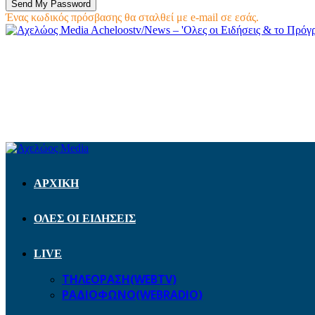
Ένας κωδικός πρόσβασης θα σταλθεί με e-mail σε εσάς.
Acheloostv/News – 'Ολες οι Ειδήσεις & το Πρό
ΑΡΧΙΚΗ
ΟΛΕΣ ΟΙ ΕΙΔΗΣΕΙΣ
LIVE
ΤΗΛΕΟΡΑΣΗ(WEBTV)
ΡΑΔΙΟΦΩΝΟ(WEBRADIO)