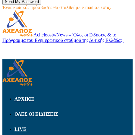
Ένας κωδικός πρόσβασης θα σταλθεί με e-mail σε εσάς.
Acheloostv/News – 'Ολες οι Ειδήσεις & το
Πρόγραμμα του Ενημερωτικού σταθμού της Δυτικής Ελλάδας.
ΑΡΧΙΚΗ
ΟΛΕΣ ΟΙ ΕΙΔΗΣΕΙΣ
LIVE