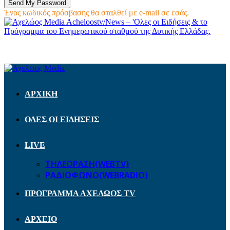
Ένας κωδικός πρόσβασης θα σταλθεί με e-mail σε εσάς.
Acheloostv/News – 'Ολες οι Ειδήσεις & το
Πρόγραμμα του Ενημερωτικού σταθμού της Δυτικής Ελλάδας.
ΑΡΧΙΚΗ
ΟΛΕΣ ΟΙ ΕΙΔΗΣΕΙΣ
LIVE
ΤΗΛΕΟΡΑΣΗ(WEBTV)
ΡΑΔΙΟΦΩΝΟ(WEBRADIO)
ΠΡΟΓΡΑΜΜΑ ΑΧΕΛΩΟΣ TV
ΑΡΧΕΙΟ