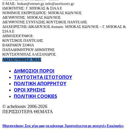
E-MAIL: bokas@otenet.gr, info@axeloostv.gr
ΙΔΙΟΚΤΗΤΗΣ: Γ. ΜΠΟΚΑΣ & ΣΙΑ Α.Ε
ΝΟΜΙΜΟΣ ΕΚΠΡΟΣΩΠΟΣ: ΜΠΟΚΑΣ ΚΩΝ/ΝΟΣ
ΔΙΕΥΘΥΝΤΗΣ: ΜΠΟΚΑΣ ΚΩΝ/ΝΟΣ
ΔΙΕΥΘΥΝΤΗΣ ΣΥΝΤΑΞΗΣ:ΚΟΥΤΣΙΚΟΣ ΠΑΝΤΕΛΗΣ
ΔΙΑΧΕΙΡΙΣΤΗΣ-ΔΙΚΑΙΟΥΧΟΣ domain: ΜΠΟΚΑΣ ΚΩΝ/ΝΟΣ – Γ. ΜΠΟΚΑΣ &
ΣΙΑ Α.Ε
ΔΗΜΟΣΙΟΓΡΑΦΟΙ:
ΚΟΥΤΣΙΚΟΣ ΠΑΝΤΕΛΗΣ
ΒΑΚΡΑΚΟΥ ΣΟΦΙΑ
ΠΑΠΑΔΗΜΗΤΡΙΟΥ ΔΗΜΗΤΡΗΣ
ΚΟΥΤΣΙΟΥΜΠΑΣ ΑΛΕΞΑΝΔΡΟΣ
ΑΚΟΛΟΥΘΗΣΕ ΜΑΣ
ΔΗΜΟΣΙΟΙ ΠΟΡΟΙ
ΤΑΥΤΌΤΗΤΑ ΙΣΤΌΤΟΠΟΥ
ΠΟΛΙΤΙΚΉ ΑΠΟΡΡΉΤΟΥ
ΌΡΟΙ ΧΡΉΣΗΣ
ΠΟΛΙΤΙΚΗ COOKIES
© acheloostv 2006-2026
ΠΕΡΙΣΣΟΤΕΡΑ ΘΕΜΑΤΑ
Μητσοτάκης: Στο χέρι μας να κάνουμε Χριστούγεννα με ανοιχτές Εκκλησίες