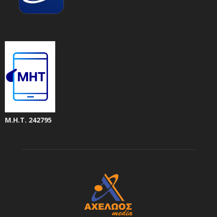
Μ.Η.Τ. 242795