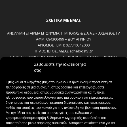
ΣΧΕΤΙΚΆ ΜΕ ΕΜΆΣ
ΑΝΩΝΥΜΗ ΕΤΑΙΡΕΙΑ ΕΠΩΝΥΜΙΑ: Γ. ΜΠΟΚΑΣ & ΣΙΑ Α.Ε – ΑΧΕΛΩΟΣ TV
ΑΦΜ: 094300499 – ΔΟΥ ΑΓΡΙΝΙΟΥ
ΑΡΙΘΜΟΣ ΓΕΜΗ: 027340512000
ΤΙΤΛΟΣ ΙΣΤΟΣΕΛΙΔΑΣ:acheloostv.gr
ΕΔΡΑ-ΔΙΕΥΘΥΝΣΗ: ΚΑΒΑΦΗ 2 – ΑΓ. ΚΩΝ/ΝΟΣ, ΑΓΡΙΝΙΟ , ΤΚ:30027
ΤΗΛΕΦΩΝΟ: 2641022803 – 58800
Σεβόμαστε την ιδιωτικότητά
E-MAIL: bokas@otenet.gr, info@axeloostv.gr
σας
ΙΔΙΟΚΤΗΤΗΣ: Γ. ΜΠΟΚΑΣ & ΣΙΑ Α.Ε
ΝΟΜΙΜΟΣ ΕΚΠΡΟΣΩΠΟΣ: ΜΠΟΚΑΣ ΚΩΝ/ΝΟΣ
Εμείς και οι συνεργάτες μας αποθηκεύουμε ή/και έχουμε πρόσβαση σε
ΔΙΕΥΘΥΝΤΗΣ: ΜΠΟΚΑΣ ΚΩΝ/ΝΟΣ
πληροφορίες σε μια συσκευή, όπως cookies και επεξεργαζόμαστε
ΔΙΕΥΘΥΝΤΗΣ ΣΥΝΤΑΞΗΣ:ΚΟΥΤΣΙΚΟΣ ΠΑΝΤΕΛΗΣ
προσωπικά δεδομένα, όπως μοναδικά αναγνωριστικά και τυπικές
πληροφορίες που αποστέλλονται από μια συσκευή για εξατομικευμένες
ΔΙΑΧΕΙΡΙΣΤΗΣ-ΔΙΚΑΙΟΥΧΟΣ domain: ΜΠΟΚΑΣ ΚΩΝ/ΝΟΣ – Γ. ΜΠΟΚΑΣ &
διαφημίσεις και περιεχόμενο, μέτρηση διαφημίσεων και περιεχομένου,
ΣΙΑ Α.Ε
καθώς και απόψεις του κοινού για την ανάπτυξη και βελτίωση προϊόντων.
ΔΗΜΟΣΙΟΓΡΑΦΟΙ:
Με την άδειά σας, εμείς και οι συνεργάτες μας ενδέχεται να
ΚΟΥΤΣΙΚΟΣ ΠΑΝΤΕΛΗΣ
χρησιμοποιήσουμε ακριβή δεδομένα γεωγραφικής τοποθεσίας και
ΒΑΚΡΑΚΟΥ ΣΟΦΙΑ
ταυτοποίησης μέσω σάρωσης συσκευών. Μπορείτε να κάνετε κλικ για να