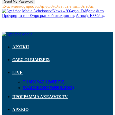
Ένας κωδικός πρόσβασης θα σταλθεί με e-mail σε εσάς.
Acheloostv/News – 'Ολες οι Ειδήσεις & το
Πρόγραμμα του Ενημερωτικού σταθμού της Δυτικής Ελλάδας.
ΑΡΧΙΚΗ
ΟΛΕΣ ΟΙ ΕΙΔΗΣΕΙΣ
LIVE
ΤΗΛΕΟΡΑΣΗ(WEBTV)
ΡΑΔΙΟΦΩΝΟ(WEBRADIO)
ΠΡΟΓΡΑΜΜΑ ΑΧΕΛΩΟΣ TV
ΑΡΧΕΙΟ