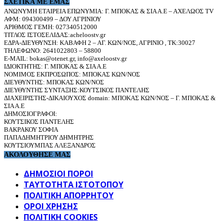
ΣΧΕΤΙΚΆ ΜΕ ΕΜΆΣ
ΑΝΩΝΥΜΗ ΕΤΑΙΡΕΙΑ ΕΠΩΝΥΜΙΑ: Γ. ΜΠΟΚΑΣ & ΣΙΑ Α.Ε – ΑΧΕΛΩΟΣ TV
ΑΦΜ: 094300499 – ΔΟΥ ΑΓΡΙΝΙΟΥ
ΑΡΙΘΜΟΣ ΓΕΜΗ: 027340512000
ΤΙΤΛΟΣ ΙΣΤΟΣΕΛΙΔΑΣ:acheloostv.gr
ΕΔΡΑ-ΔΙΕΥΘΥΝΣΗ: ΚΑΒΑΦΗ 2 – ΑΓ. ΚΩΝ/ΝΟΣ, ΑΓΡΙΝΙΟ , ΤΚ:30027
ΤΗΛΕΦΩΝΟ: 2641022803 – 58800
E-MAIL: bokas@otenet.gr, info@axeloostv.gr
ΙΔΙΟΚΤΗΤΗΣ: Γ. ΜΠΟΚΑΣ & ΣΙΑ Α.Ε
ΝΟΜΙΜΟΣ ΕΚΠΡΟΣΩΠΟΣ: ΜΠΟΚΑΣ ΚΩΝ/ΝΟΣ
ΔΙΕΥΘΥΝΤΗΣ: ΜΠΟΚΑΣ ΚΩΝ/ΝΟΣ
ΔΙΕΥΘΥΝΤΗΣ ΣΥΝΤΑΞΗΣ:ΚΟΥΤΣΙΚΟΣ ΠΑΝΤΕΛΗΣ
ΔΙΑΧΕΙΡΙΣΤΗΣ-ΔΙΚΑΙΟΥΧΟΣ domain: ΜΠΟΚΑΣ ΚΩΝ/ΝΟΣ – Γ. ΜΠΟΚΑΣ &
ΣΙΑ Α.Ε
ΔΗΜΟΣΙΟΓΡΑΦΟΙ:
ΚΟΥΤΣΙΚΟΣ ΠΑΝΤΕΛΗΣ
ΒΑΚΡΑΚΟΥ ΣΟΦΙΑ
ΠΑΠΑΔΗΜΗΤΡΙΟΥ ΔΗΜΗΤΡΗΣ
ΚΟΥΤΣΙΟΥΜΠΑΣ ΑΛΕΞΑΝΔΡΟΣ
ΑΚΟΛΟΥΘΗΣΕ ΜΑΣ
ΔΗΜΟΣΙΟΙ ΠΟΡΟΙ
ΤΑΥΤΌΤΗΤΑ ΙΣΤΌΤΟΠΟΥ
ΠΟΛΙΤΙΚΉ ΑΠΟΡΡΉΤΟΥ
ΌΡΟΙ ΧΡΉΣΗΣ
ΠΟΛΙΤΙΚΗ COOKIES