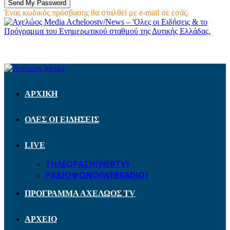
Ένας κωδικός πρόσβασης θα σταλθεί με e-mail σε εσάς.
Acheloostv/News – 'Ολες οι Ειδήσεις & το
Πρόγραμμα του Ενημερωτικού σταθμού της Δυτικής Ελλάδας.
ΑΡΧΙΚΗ
ΟΛΕΣ ΟΙ ΕΙΔΗΣΕΙΣ
LIVE
ΤΗΛΕΟΡΑΣΗ(WEBTV)
ΡΑΔΙΟΦΩΝΟ(WEBRADIO)
ΠΡΟΓΡΑΜΜΑ ΑΧΕΛΩΟΣ TV
ΑΡΧΕΙΟ