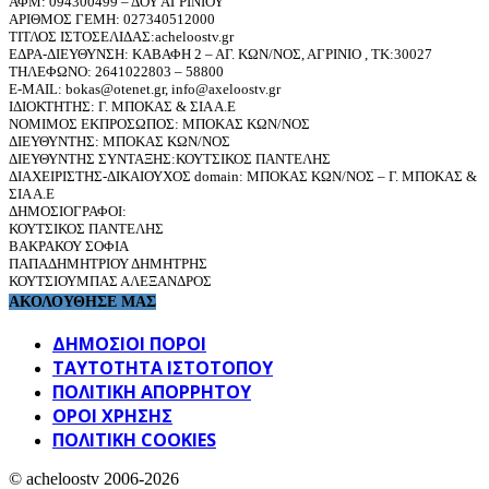
ΑΦΜ: 094300499 – ΔΟΥ ΑΓΡΙΝΙΟΥ
ΑΡΙΘΜΟΣ ΓΕΜΗ: 027340512000
ΤΙΤΛΟΣ ΙΣΤΟΣΕΛΙΔΑΣ:acheloostv.gr
ΕΔΡΑ-ΔΙΕΥΘΥΝΣΗ: ΚΑΒΑΦΗ 2 – ΑΓ. ΚΩΝ/ΝΟΣ, ΑΓΡΙΝΙΟ , ΤΚ:30027
ΤΗΛΕΦΩΝΟ: 2641022803 – 58800
E-MAIL: bokas@otenet.gr, info@axeloostv.gr
ΙΔΙΟΚΤΗΤΗΣ: Γ. ΜΠΟΚΑΣ & ΣΙΑ Α.Ε
ΝΟΜΙΜΟΣ ΕΚΠΡΟΣΩΠΟΣ: ΜΠΟΚΑΣ ΚΩΝ/ΝΟΣ
ΔΙΕΥΘΥΝΤΗΣ: ΜΠΟΚΑΣ ΚΩΝ/ΝΟΣ
ΔΙΕΥΘΥΝΤΗΣ ΣΥΝΤΑΞΗΣ:ΚΟΥΤΣΙΚΟΣ ΠΑΝΤΕΛΗΣ
ΔΙΑΧΕΙΡΙΣΤΗΣ-ΔΙΚΑΙΟΥΧΟΣ domain: ΜΠΟΚΑΣ ΚΩΝ/ΝΟΣ – Γ. ΜΠΟΚΑΣ &
ΣΙΑ Α.Ε
ΔΗΜΟΣΙΟΓΡΑΦΟΙ:
ΚΟΥΤΣΙΚΟΣ ΠΑΝΤΕΛΗΣ
ΒΑΚΡΑΚΟΥ ΣΟΦΙΑ
ΠΑΠΑΔΗΜΗΤΡΙΟΥ ΔΗΜΗΤΡΗΣ
ΚΟΥΤΣΙΟΥΜΠΑΣ ΑΛΕΞΑΝΔΡΟΣ
ΑΚΟΛΟΥΘΗΣΕ ΜΑΣ
ΔΗΜΟΣΙΟΙ ΠΟΡΟΙ
ΤΑΥΤΌΤΗΤΑ ΙΣΤΌΤΟΠΟΥ
ΠΟΛΙΤΙΚΉ ΑΠΟΡΡΉΤΟΥ
ΌΡΟΙ ΧΡΉΣΗΣ
ΠΟΛΙΤΙΚΗ COOKIES
© acheloostv 2006-2026