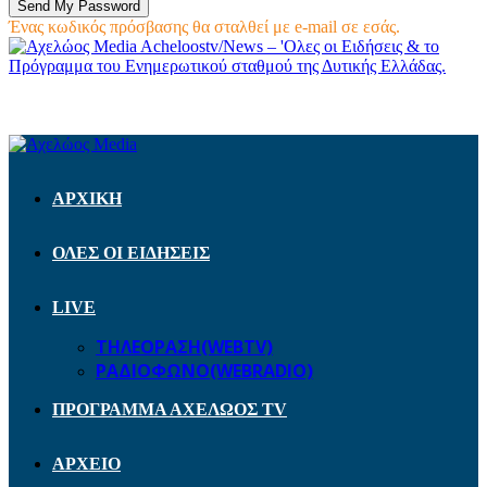
Ένας κωδικός πρόσβασης θα σταλθεί με e-mail σε εσάς.
Acheloostv/News – 'Ολες οι Ειδήσεις & το
Πρόγραμμα του Ενημερωτικού σταθμού της Δυτικής Ελλάδας.
ΑΡΧΙΚΗ
ΟΛΕΣ ΟΙ ΕΙΔΗΣΕΙΣ
LIVE
ΤΗΛΕΟΡΑΣΗ(WEBTV)
ΡΑΔΙΟΦΩΝΟ(WEBRADIO)
ΠΡΟΓΡΑΜΜΑ ΑΧΕΛΩΟΣ TV
ΑΡΧΕΙΟ