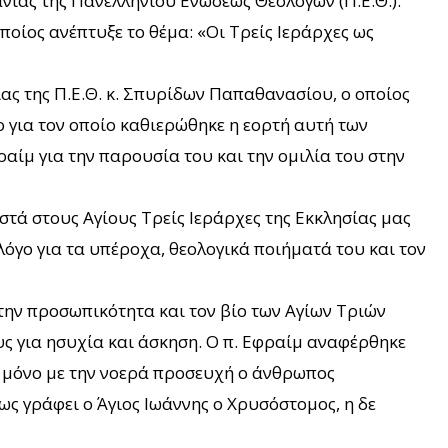
ίας της Πανελληνίου Ενώσεως Θεολόγων (Π.Ε.Θ.).
οίος ανέπτυξε το θέμα: «Οι Τρείς Ιεράρχες ως
ς της Π.Ε.Θ. κ. Σπυρίδων Παπαθανασίου, ο οποίος
 για τον οποίο καθιερώθηκε η εορτή αυτή των
ίμ για την παρουσία του και την ομιλία του στην
τά στους Αγίους Τρείς Ιεράρχες της Εκκλησίας μας
λόγο για τα υπέροχα, θεολογικά ποιήματά του και τον
την προσωπικότητα και τον βίο των Αγίων Τριών
υς για ησυχία και άσκηση. Ο π. Εφραίμ αναφέρθηκε
ι μόνο με την νοερά προσευχή ο άνθρωπος
ως γράφει ο Άγιος Ιωάννης ο Χρυσόστομος, η δε