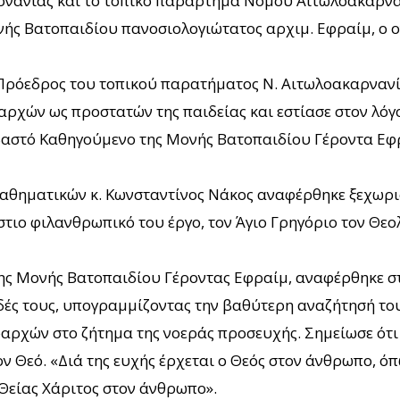
ρνανίας και το τοπικό παράρτημα Νομού Αιτωλοακαρναν
ής Βατοπαιδίου πανοσιολογιώτατος αρχιμ. Εφραίμ, ο οπ
Πρόεδρος του τοπικού παρατήματος Ν. Αιτωλοακαρνανία
ρχών ως προστατών της παιδείας και εστίασε στον λόγο
βαστό Καθηγούμενο της Μονής Βατοπαιδίου Γέροντα Εφρα
αθηματικών κ. Κωνσταντίνος Νάκος αναφέρθηκε ξεχωρισ
στιο φιλανθρωπικό του έργο, τον Άγιο Γρηγόριο τον Θεο
στης Μονής Βατοπαιδίου Γέροντας Εφραίμ, αναφέρθηκε σ
δές τους, υπογραμμίζοντας την βαθύτερη αναζήτησή το
εραρχών στο ζήτημα της νοεράς προσευχής. Σημείωσε ότ
ν Θεό. «Διά της ευχής έρχεται ο Θεός στον άνθρωπο, όπ
 Θείας Χάριτος στον άνθρωπο».