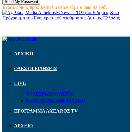
Ένας κωδικός πρόσβασης θα σταλθεί με e-mail σε εσάς.
Acheloostv/News – 'Ολες οι Ειδήσεις & το
Πρόγραμμα του Ενημερωτικού σταθμού της Δυτικής Ελλάδας.
ΑΡΧΙΚΗ
ΟΛΕΣ ΟΙ ΕΙΔΗΣΕΙΣ
LIVE
ΤΗΛΕΟΡΑΣΗ(WEBTV)
ΡΑΔΙΟΦΩΝΟ(WEBRADIO)
ΠΡΟΓΡΑΜΜΑ ΑΧΕΛΩΟΣ TV
ΑΡΧΕΙΟ