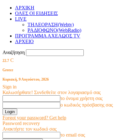
ΑΡΧΙΚΗ
ΟΛΕΣ ΟΙ ΕΙΔΗΣΕΙΣ
LIVE
ΤΗΛΕΟΡΑΣΗ(Webtv)
ΡΑΔΙΟΦΩΝΟ(WebRadio)
ΠΡΟΓΡΑΜΜΑ ΑΧΕΛΩΟΣ TV
ΑΡΧΕΙΟ
Αναζήτηση
C
22.7
Greece
Κυριακή, 9 Αυγούστου, 2026
Sign in
Καλωσήρθατε! Συνδεθείτε στον λογαριασμό σας
το όνομα χρήστη σας
ο κωδικός πρόσβασης σας
Forgot your password? Get help
Password recovery
Ανακτήστε τον κωδικό σας
το email σας