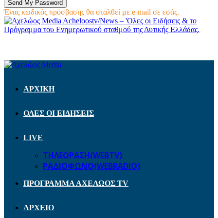
Ένας κωδικός πρόσβασης θα σταλθεί με e-mail σε εσάς.
Acheloostv/News – 'Ολες οι Ειδήσεις & το
Πρόγραμμα του Ενημερωτικού σταθμού της Δυτικής Ελλάδας.
ΑΡΧΙΚΗ
ΟΛΕΣ ΟΙ ΕΙΔΗΣΕΙΣ
LIVE
ΤΗΛΕΟΡΑΣΗ(WEBTV)
ΡΑΔΙΟΦΩΝΟ(WEBRADIO)
ΠΡΟΓΡΑΜΜΑ ΑΧΕΛΩΟΣ TV
ΑΡΧΕΙΟ