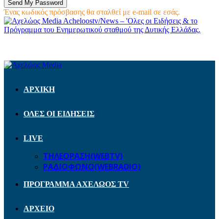
Ένας κωδικός πρόσβασης θα σταλθεί με e-mail σε εσάς.
Acheloostv/News – 'Ολες οι Ειδήσεις & το
Πρόγραμμα του Ενημερωτικού σταθμού της Δυτικής Ελλάδας.
ΑΡΧΙΚΗ
ΟΛΕΣ ΟΙ ΕΙΔΗΣΕΙΣ
LIVE
ΤΗΛΕΟΡΑΣΗ(WEBTV)
ΡΑΔΙΟΦΩΝΟ(WEBRADIO)
ΠΡΟΓΡΑΜΜΑ ΑΧΕΛΩΟΣ TV
ΑΡΧΕΙΟ