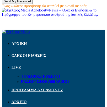
Ένας κωδικός πρόσβασης θα σταλθεί με e-mail σε εσάς.
Acheloostv/News – 'Ολες οι Ειδήσεις & το
Πρόγραμμα του Ενημερωτικού σταθμού της Δυτικής Ελλάδας.
ΑΡΧΙΚΗ
ΟΛΕΣ ΟΙ ΕΙΔΗΣΕΙΣ
LIVE
ΤΗΛΕΟΡΑΣΗ(WEBTV)
ΡΑΔΙΟΦΩΝΟ(WEBRADIO)
ΠΡΟΓΡΑΜΜΑ ΑΧΕΛΩΟΣ TV
ΑΡΧΕΙΟ