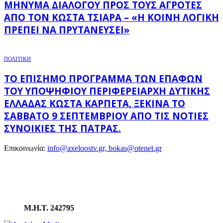
ΜΉΝΥΜΑ ΔΙΑΛΌΓΟΥ ΠΡΟΣ ΤΟΥΣ ΑΓΡΌΤΕΣ
ΑΠΌ ΤΟΝ ΚΏΣΤΑ ΤΣΙΆΡΑ – «Η ΚΟΙΝΉ ΛΟΓΙΚΉ
ΠΡΈΠΕΙ ΝΑ ΠΡΥΤΑΝΕΎΣΕΙ»
ΠΟΛΙΤΙΚΗ
ΤΟ ΕΠΊΣΗΜΟ ΠΡΌΓΡΑΜΜΑ ΤΩΝ ΕΠΑΦΏΝ
ΤΟΥ ΥΠΟΨΉΦΙΟΥ ΠΕΡΙΦΕΡΕΙΆΡΧΗ ΔΥΤΙΚΉΣ
ΕΛΛΆΔΑΣ ΚΏΣΤΑ ΚΑΡΠΈΤΑ, ΞΕΚΙΝΆ ΤΟ
ΣΆΒΒΑΤΟ 9 ΣΕΠΤΕΜΒΡΊΟΥ ΑΠΌ ΤΙΣ ΝΌΤΙΕΣ
ΣΥΝΟΙΚΊΕΣ ΤΗΣ ΠΆΤΡΑΣ.
Επικοινωνία:
info@axeloostv.gr, bokas@otenet.gr
Μ.Η.Τ. 242795