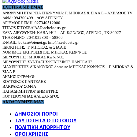
ΣΧΕΤΙΚΆ ΜΕ ΕΜΆΣ
ΑΝΩΝΥΜΗ ΕΤΑΙΡΕΙΑ ΕΠΩΝΥΜΙΑ: Γ. ΜΠΟΚΑΣ & ΣΙΑ Α.Ε – ΑΧΕΛΩΟΣ TV
ΑΦΜ: 094300499 – ΔΟΥ ΑΓΡΙΝΙΟΥ
ΑΡΙΘΜΟΣ ΓΕΜΗ: 027340512000
ΤΙΤΛΟΣ ΙΣΤΟΣΕΛΙΔΑΣ:acheloostv.gr
ΕΔΡΑ-ΔΙΕΥΘΥΝΣΗ: ΚΑΒΑΦΗ 2 – ΑΓ. ΚΩΝ/ΝΟΣ, ΑΓΡΙΝΙΟ , ΤΚ:30027
ΤΗΛΕΦΩΝΟ: 2641022803 – 58800
E-MAIL: bokas@otenet.gr, info@axeloostv.gr
ΙΔΙΟΚΤΗΤΗΣ: Γ. ΜΠΟΚΑΣ & ΣΙΑ Α.Ε
ΝΟΜΙΜΟΣ ΕΚΠΡΟΣΩΠΟΣ: ΜΠΟΚΑΣ ΚΩΝ/ΝΟΣ
ΔΙΕΥΘΥΝΤΗΣ: ΜΠΟΚΑΣ ΚΩΝ/ΝΟΣ
ΔΙΕΥΘΥΝΤΗΣ ΣΥΝΤΑΞΗΣ:ΚΟΥΤΣΙΚΟΣ ΠΑΝΤΕΛΗΣ
ΔΙΑΧΕΙΡΙΣΤΗΣ-ΔΙΚΑΙΟΥΧΟΣ domain: ΜΠΟΚΑΣ ΚΩΝ/ΝΟΣ – Γ. ΜΠΟΚΑΣ &
ΣΙΑ Α.Ε
ΔΗΜΟΣΙΟΓΡΑΦΟΙ:
ΚΟΥΤΣΙΚΟΣ ΠΑΝΤΕΛΗΣ
ΒΑΚΡΑΚΟΥ ΣΟΦΙΑ
ΠΑΠΑΔΗΜΗΤΡΙΟΥ ΔΗΜΗΤΡΗΣ
ΚΟΥΤΣΙΟΥΜΠΑΣ ΑΛΕΞΑΝΔΡΟΣ
ΑΚΟΛΟΥΘΗΣΕ ΜΑΣ
ΔΗΜΟΣΙΟΙ ΠΟΡΟΙ
ΤΑΥΤΌΤΗΤΑ ΙΣΤΌΤΟΠΟΥ
ΠΟΛΙΤΙΚΉ ΑΠΟΡΡΉΤΟΥ
ΌΡΟΙ ΧΡΉΣΗΣ