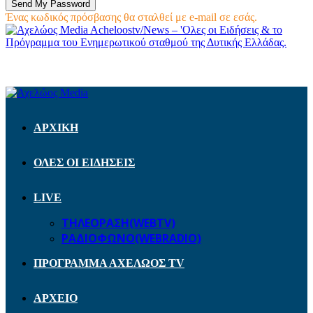
Ένας κωδικός πρόσβασης θα σταλθεί με e-mail σε εσάς.
Acheloostv/News – 'Ολες οι Ειδήσεις & το
Πρόγραμμα του Ενημερωτικού σταθμού της Δυτικής Ελλάδας.
ΑΡΧΙΚΗ
ΟΛΕΣ ΟΙ ΕΙΔΗΣΕΙΣ
LIVE
ΤΗΛΕΟΡΑΣΗ(WEBTV)
ΡΑΔΙΟΦΩΝΟ(WEBRADIO)
ΠΡΟΓΡΑΜΜΑ ΑΧΕΛΩΟΣ TV
ΑΡΧΕΙΟ