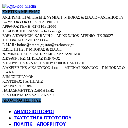
ΣΧΕΤΙΚΆ ΜΕ ΕΜΆΣ
ΑΝΩΝΥΜΗ ΕΤΑΙΡΕΙΑ ΕΠΩΝΥΜΙΑ: Γ. ΜΠΟΚΑΣ & ΣΙΑ Α.Ε – ΑΧΕΛΩΟΣ TV
ΑΦΜ: 094300499 – ΔΟΥ ΑΓΡΙΝΙΟΥ
ΑΡΙΘΜΟΣ ΓΕΜΗ: 027340512000
ΤΙΤΛΟΣ ΙΣΤΟΣΕΛΙΔΑΣ:acheloostv.gr
ΕΔΡΑ-ΔΙΕΥΘΥΝΣΗ: ΚΑΒΑΦΗ 2 – ΑΓ. ΚΩΝ/ΝΟΣ, ΑΓΡΙΝΙΟ , ΤΚ:30027
ΤΗΛΕΦΩΝΟ: 2641022803 – 58800
E-MAIL: bokas@otenet.gr, info@axeloostv.gr
ΙΔΙΟΚΤΗΤΗΣ: Γ. ΜΠΟΚΑΣ & ΣΙΑ Α.Ε
ΝΟΜΙΜΟΣ ΕΚΠΡΟΣΩΠΟΣ: ΜΠΟΚΑΣ ΚΩΝ/ΝΟΣ
ΔΙΕΥΘΥΝΤΗΣ: ΜΠΟΚΑΣ ΚΩΝ/ΝΟΣ
ΔΙΕΥΘΥΝΤΗΣ ΣΥΝΤΑΞΗΣ:ΚΟΥΤΣΙΚΟΣ ΠΑΝΤΕΛΗΣ
ΔΙΑΧΕΙΡΙΣΤΗΣ-ΔΙΚΑΙΟΥΧΟΣ domain: ΜΠΟΚΑΣ ΚΩΝ/ΝΟΣ – Γ. ΜΠΟΚΑΣ &
ΣΙΑ Α.Ε
ΔΗΜΟΣΙΟΓΡΑΦΟΙ:
ΚΟΥΤΣΙΚΟΣ ΠΑΝΤΕΛΗΣ
ΒΑΚΡΑΚΟΥ ΣΟΦΙΑ
ΠΑΠΑΔΗΜΗΤΡΙΟΥ ΔΗΜΗΤΡΗΣ
ΚΟΥΤΣΙΟΥΜΠΑΣ ΑΛΕΞΑΝΔΡΟΣ
ΑΚΟΛΟΥΘΗΣΕ ΜΑΣ
ΔΗΜΟΣΙΟΙ ΠΟΡΟΙ
ΤΑΥΤΌΤΗΤΑ ΙΣΤΌΤΟΠΟΥ
ΠΟΛΙΤΙΚΉ ΑΠΟΡΡΉΤΟΥ