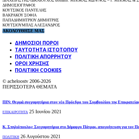
ΔΙΑΧΕΙΡΙΣΤΗΣ-ΔΙΚΑΙΟΥΧΟΣ domain: ΜΠΟΚΑΣ ΚΩΝ/ΝΟΣ – Γ. ΜΠΟΚΑΣ & ΣΙ
ΔΗΜΟΣΙΟΓΡΑΦΟΙ:
ΚΟΥΤΣΙΚΟΣ ΠΑΝΤΕΛΗΣ
ΒΑΚΡΑΚΟΥ ΣΟΦΙΑ
ΠΑΠΑΔΗΜΗΤΡΙΟΥ ΔΗΜΗΤΡΗΣ
ΚΟΥΤΣΙΟΥΜΠΑΣ ΑΛΕΞΑΝΔΡΟΣ
ΑΚΟΛΟΥΘΗΣΕ ΜΑΣ
ΔΗΜΟΣΙΟΙ ΠΟΡΟΙ
ΤΑΥΤΌΤΗΤΑ ΙΣΤΌΤΟΠΟΥ
ΠΟΛΙΤΙΚΉ ΑΠΟΡΡΉΤΟΥ
ΌΡΟΙ ΧΡΉΣΗΣ
ΠΟΛΙΤΙΚΗ COOKIES
© acheloostv 2006-2026
ΠΕΡΙΣΣΟΤΕΡΑ ΘΕΜΑΤΑ
ΠΙΝ: Θερμά συγχαρητήρια στον νέο Πρόεδρο του Συμβουλίου της Επικρατείας 
25 Ιουνίου 2021
ΕΠΙΚΑΙΡΟΤΗΤΑ
Κ. Σπηλιόπουλος: Συγχαρητήρια στο Δήμαρχο Πάτρας, απογοήτευση για τον Πε
26 Αυγούστου 2021
ΠΟΛΙΤΙΚΗ