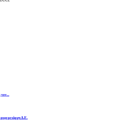
Α Α.Ε
τον...
ριφερειάρχη Δ.E.