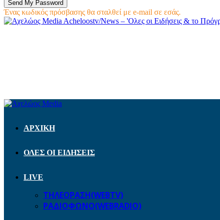
Ένας κωδικός πρόσβασης θα σταλθεί με e-mail σε εσάς.
Acheloostv/News – 'Ολες οι Ειδήσεις & το Πρό
ΑΡΧΙΚΗ
ΟΛΕΣ ΟΙ ΕΙΔΗΣΕΙΣ
LIVE
ΤΗΛΕΟΡΑΣΗ(WEBTV)
ΡΑΔΙΟΦΩΝΟ(WEBRADIO)