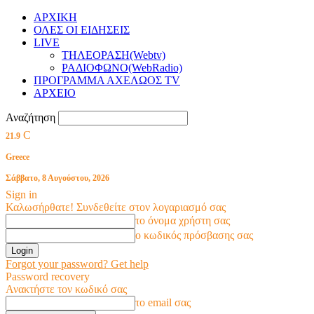
ΑΡΧΙΚΗ
ΟΛΕΣ ΟΙ ΕΙΔΗΣΕΙΣ
LIVE
ΤΗΛΕΟΡΑΣΗ(Webtv)
ΡΑΔΙΟΦΩΝΟ(WebRadio)
ΠΡΟΓΡΑΜΜΑ ΑΧΕΛΩΟΣ TV
ΑΡΧΕΙΟ
Αναζήτηση
C
21.9
Greece
Σάββατο, 8 Αυγούστου, 2026
Sign in
Καλωσήρθατε! Συνδεθείτε στον λογαριασμό σας
το όνομα χρήστη σας
ο κωδικός πρόσβασης σας
Forgot your password? Get help
Password recovery
Ανακτήστε τον κωδικό σας
το email σας