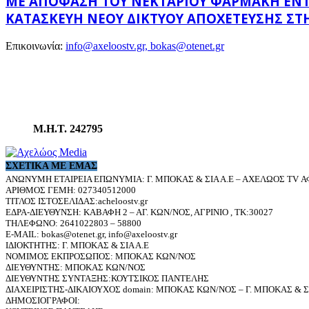
ΜΕ ΑΠΌΦΑΣΗ ΤΟΥ ΝΕΚΤΆΡΙΟΥ ΦΑΡΜΆΚΗ ΕΝΤΆΧΘ
ΚΑΤΑΣΚΕΥΉ ΝΈΟΥ ΔΙΚΤΎΟΥ ΑΠΟΧΈΤΕΥΣΗΣ ΣΤΗ
Επικοινωνία:
info@axeloostv.gr, bokas@otenet.gr
Μ.Η.Τ. 242795
ΣΧΕΤΙΚΆ ΜΕ ΕΜΆΣ
ΑΝΩΝΥΜΗ ΕΤΑΙΡΕΙΑ ΕΠΩΝΥΜΙΑ: Γ. ΜΠΟΚΑΣ & ΣΙΑ Α.Ε – ΑΧΕΛΩΟΣ TV ΑΦ
ΑΡΙΘΜΟΣ ΓΕΜΗ: 027340512000
ΤΙΤΛΟΣ ΙΣΤΟΣΕΛΙΔΑΣ:acheloostv.gr
ΕΔΡΑ-ΔΙΕΥΘΥΝΣΗ: ΚΑΒΑΦΗ 2 – ΑΓ. ΚΩΝ/ΝΟΣ, ΑΓΡΙΝΙΟ , ΤΚ:30027
ΤΗΛΕΦΩΝΟ: 2641022803 – 58800
E-MAIL: bokas@otenet.gr, info@axeloostv.gr
ΙΔΙΟΚΤΗΤΗΣ: Γ. ΜΠΟΚΑΣ & ΣΙΑ Α.Ε
ΝΟΜΙΜΟΣ ΕΚΠΡΟΣΩΠΟΣ: ΜΠΟΚΑΣ ΚΩΝ/ΝΟΣ
ΔΙΕΥΘΥΝΤΗΣ: ΜΠΟΚΑΣ ΚΩΝ/ΝΟΣ
ΔΙΕΥΘΥΝΤΗΣ ΣΥΝΤΑΞΗΣ:ΚΟΥΤΣΙΚΟΣ ΠΑΝΤΕΛΗΣ
ΔΙΑΧΕΙΡΙΣΤΗΣ-ΔΙΚΑΙΟΥΧΟΣ domain: ΜΠΟΚΑΣ ΚΩΝ/ΝΟΣ – Γ. ΜΠΟΚΑΣ & ΣΙ
ΔΗΜΟΣΙΟΓΡΑΦΟΙ: