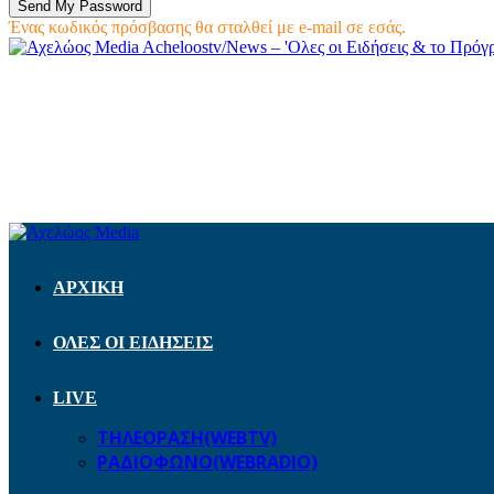
Ένας κωδικός πρόσβασης θα σταλθεί με e-mail σε εσάς.
Acheloostv/News – 'Ολες οι Ειδήσεις & το Πρό
ΑΡΧΙΚΗ
ΟΛΕΣ ΟΙ ΕΙΔΗΣΕΙΣ
LIVE
ΤΗΛΕΟΡΑΣΗ(WEBTV)
ΡΑΔΙΟΦΩΝΟ(WEBRADIO)