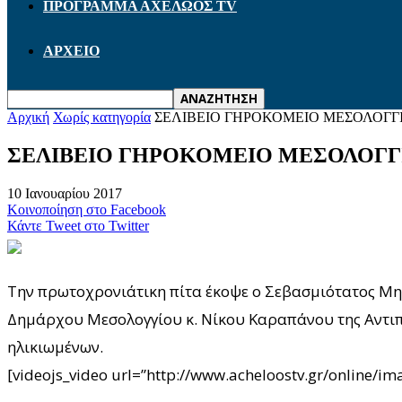
ΠΡΟΓΡΑΜΜΑ ΑΧΕΛΩΟΣ TV
ΑΡΧΕΙΟ
Αρχική
Χωρίς κατηγορία
ΣΕΛΙΒΕΙΟ ΓΗΡΟΚΟΜΕΙΟ ΜΕΣΟΛΟΓΓ
ΣΕΛΙΒΕΙΟ ΓΗΡΟΚΟΜΕΙΟ ΜΕΣΟΛΟΓΓ
10 Ιανουαρίου 2017
Κοινοποίηση στο Facebook
Κάντε Tweet στο Twitter
Την πρωτοχρονιάτικη πίτα έκοψε ο Σεβασμιότατος Μητ
Δημάρχου Μεσολογγίου κ. Νίκου Καραπάνου της Αντιπε
ηλικιωμένων.
[videojs_video url=”http://www.acheloostv.gr/onlin