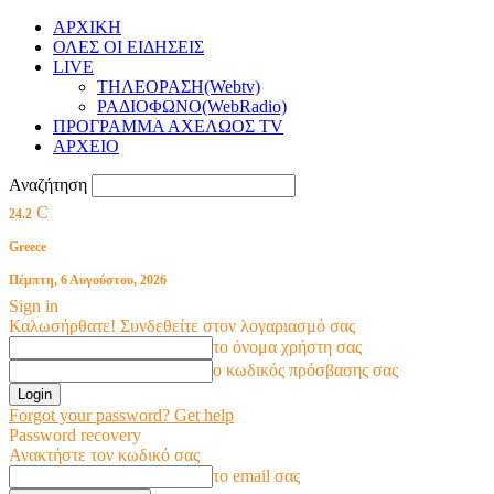
ΑΡΧΙΚΗ
ΟΛΕΣ ΟΙ ΕΙΔΗΣΕΙΣ
LIVE
ΤΗΛΕΟΡΑΣΗ(Webtv)
ΡΑΔΙΟΦΩΝΟ(WebRadio)
ΠΡΟΓΡΑΜΜΑ ΑΧΕΛΩΟΣ TV
ΑΡΧΕΙΟ
Αναζήτηση
C
24.2
Greece
Πέμπτη, 6 Αυγούστου, 2026
Sign in
Καλωσήρθατε! Συνδεθείτε στον λογαριασμό σας
το όνομα χρήστη σας
ο κωδικός πρόσβασης σας
Forgot your password? Get help
Password recovery
Ανακτήστε τον κωδικό σας
το email σας