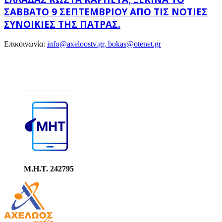
ΣΆΒΒΑΤΟ 9 ΣΕΠΤΕΜΒΡΊΟΥ ΑΠΌ ΤΙΣ ΝΌΤΙΕΣ
ΣΥΝΟΙΚΊΕΣ ΤΗΣ ΠΆΤΡΑΣ.
Επικοινωνία:
info@axeloostv.gr, bokas@otenet.gr
Μ.Η.Τ. 242795