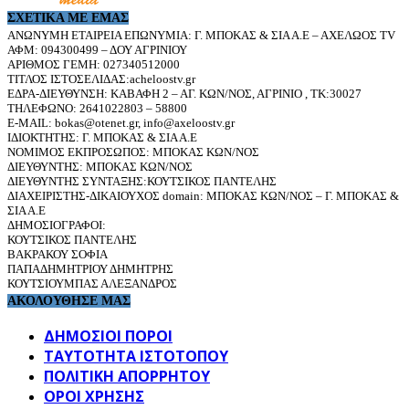
ΣΧΕΤΙΚΆ ΜΕ ΕΜΆΣ
ΑΝΩΝΥΜΗ ΕΤΑΙΡΕΙΑ ΕΠΩΝΥΜΙΑ: Γ. ΜΠΟΚΑΣ & ΣΙΑ Α.Ε – ΑΧΕΛΩΟΣ TV
ΑΦΜ: 094300499 – ΔΟΥ ΑΓΡΙΝΙΟΥ
ΑΡΙΘΜΟΣ ΓΕΜΗ: 027340512000
ΤΙΤΛΟΣ ΙΣΤΟΣΕΛΙΔΑΣ:acheloostv.gr
ΕΔΡΑ-ΔΙΕΥΘΥΝΣΗ: ΚΑΒΑΦΗ 2 – ΑΓ. ΚΩΝ/ΝΟΣ, ΑΓΡΙΝΙΟ , ΤΚ:30027
ΤΗΛΕΦΩΝΟ: 2641022803 – 58800
E-MAIL: bokas@otenet.gr, info@axeloostv.gr
ΙΔΙΟΚΤΗΤΗΣ: Γ. ΜΠΟΚΑΣ & ΣΙΑ Α.Ε
ΝΟΜΙΜΟΣ ΕΚΠΡΟΣΩΠΟΣ: ΜΠΟΚΑΣ ΚΩΝ/ΝΟΣ
ΔΙΕΥΘΥΝΤΗΣ: ΜΠΟΚΑΣ ΚΩΝ/ΝΟΣ
ΔΙΕΥΘΥΝΤΗΣ ΣΥΝΤΑΞΗΣ:ΚΟΥΤΣΙΚΟΣ ΠΑΝΤΕΛΗΣ
ΔΙΑΧΕΙΡΙΣΤΗΣ-ΔΙΚΑΙΟΥΧΟΣ domain: ΜΠΟΚΑΣ ΚΩΝ/ΝΟΣ – Γ. ΜΠΟΚΑΣ &
ΣΙΑ Α.Ε
ΔΗΜΟΣΙΟΓΡΑΦΟΙ:
ΚΟΥΤΣΙΚΟΣ ΠΑΝΤΕΛΗΣ
ΒΑΚΡΑΚΟΥ ΣΟΦΙΑ
ΠΑΠΑΔΗΜΗΤΡΙΟΥ ΔΗΜΗΤΡΗΣ
ΚΟΥΤΣΙΟΥΜΠΑΣ ΑΛΕΞΑΝΔΡΟΣ
ΑΚΟΛΟΥΘΗΣΕ ΜΑΣ
ΔΗΜΟΣΙΟΙ ΠΟΡΟΙ
ΤΑΥΤΌΤΗΤΑ ΙΣΤΌΤΟΠΟΥ
ΠΟΛΙΤΙΚΉ ΑΠΟΡΡΉΤΟΥ
ΌΡΟΙ ΧΡΉΣΗΣ