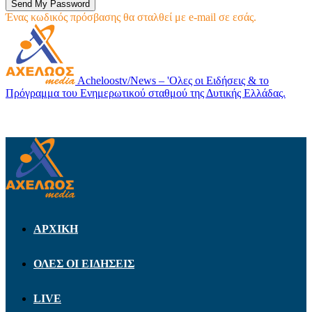
Ένας κωδικός πρόσβασης θα σταλθεί με e-mail σε εσάς.
Acheloostv/News – 'Ολες οι Ειδήσεις & το
Πρόγραμμα του Ενημερωτικού σταθμού της Δυτικής Ελλάδας.
ΑΡΧΙΚΗ
ΟΛΕΣ ΟΙ ΕΙΔΗΣΕΙΣ
LIVE