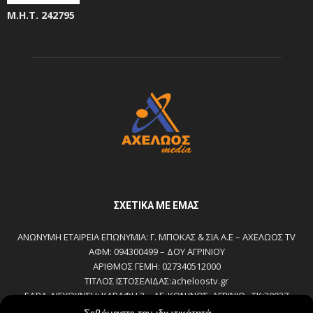
Μ.Η.Τ. 242795
ΣΧΕΤΙΚΆ ΜΕ ΕΜΆΣ
ΑΝΩΝΥΜΗ ΕΤΑΙΡΕΙΑ ΕΠΩΝΥΜΙΑ: Γ. ΜΠΟΚΑΣ & ΣΙΑ Α.Ε – ΑΧΕΛΩΟΣ TV
ΑΦΜ: 094300499 – ΔΟΥ ΑΓΡΙΝΙΟΥ
ΑΡΙΘΜΟΣ ΓΕΜΗ: 027340512000
ΤΙΤΛΟΣ ΙΣΤΟΣΕΛΙΔΑΣ:acheloostv.gr
ΕΔΡΑ-ΔΙΕΥΘΥΝΣΗ: ΚΑΒΑΦΗ 2 – ΑΓ. ΚΩΝ/ΝΟΣ, ΑΓΡΙΝΙΟ , ΤΚ:30027
ΤΗΛΕΦΩΝΟ: 2641022803 – 58800