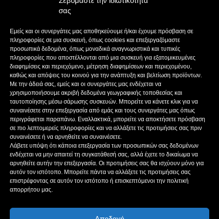
Σεβόμαστε την ιδιωτικότητά
E-MAIL: bokas@otenet.gr, info@axeloostv.gr
σας
ΙΔΙΟΚΤΗΤΗΣ: Γ. ΜΠΟΚΑΣ & ΣΙΑ Α.Ε
ΝΟΜΙΜΟΣ ΕΚΠΡΟΣΩΠΟΣ: ΜΠΟΚΑΣ ΚΩΝ/ΝΟΣ
Εμείς και οι συνεργάτες μας αποθηκεύουμε ή/και έχουμε πρόσβαση σε
ΔΙΕΥΘΥΝΤΗΣ: ΜΠΟΚΑΣ ΚΩΝ/ΝΟΣ
πληροφορίες σε μια συσκευή, όπως cookies και επεξεργαζόμαστε
ΔΙΕΥΘΥΝΤΗΣ ΣΥΝΤΑΞΗΣ:ΚΟΥΤΣΙΚΟΣ ΠΑΝΤΕΛΗΣ
προσωπικά δεδομένα, όπως μοναδικά αναγνωριστικά και τυπικές
πληροφορίες που αποστέλλονται από μια συσκευή για εξατομικευμένες
ΔΙΑΧΕΙΡΙΣΤΗΣ-ΔΙΚΑΙΟΥΧΟΣ domain: ΜΠΟΚΑΣ ΚΩΝ/ΝΟΣ – Γ. ΜΠΟΚΑΣ &
διαφημίσεις και περιεχόμενο, μέτρηση διαφημίσεων και περιεχομένου,
ΣΙΑ Α.Ε
καθώς και απόψεις του κοινού για την ανάπτυξη και βελτίωση προϊόντων.
ΔΗΜΟΣΙΟΓΡΑΦΟΙ:
Με την άδειά σας, εμείς και οι συνεργάτες μας ενδέχεται να
ΚΟΥΤΣΙΚΟΣ ΠΑΝΤΕΛΗΣ
χρησιμοποιήσουμε ακριβή δεδομένα γεωγραφικής τοποθεσίας και
ΒΑΚΡΑΚΟΥ ΣΟΦΙΑ
ταυτοποίησης μέσω σάρωσης συσκευών. Μπορείτε να κάνετε κλικ για να
ΠΑΠΑΔΗΜΗΤΡΙΟΥ ΔΗΜΗΤΡΗΣ
συναινέσετε στην επεξεργασία από εμάς και τους συνεργάτες μας όπως
περιγράφεται παραπάνω. Εναλλακτικά, μπορείτε να αποκτήσετε πρόσβαση
ΚΟΥΤΣΙΟΥΜΠΑΣ ΑΛΕΞΑΝΔΡΟΣ
σε πιο λεπτομερείς πληροφορίες και να αλλάξετε τις προτιμήσεις σας πριν
συναινέσετε ή να αρνηθείτε να συναινέσετε.
Λάβετε υπόψη ότι κάποια επεξεργασία των προσωπικών σας δεδομένων
ενδέχεται να μην απαιτεί τη συγκατάθεσή σας, αλλά έχετε το δικαίωμα να
ΑΚΟΛΟΥΘΗΣΕ ΜΑΣ
αρνηθείτε αυτήν την επεξεργασία. Οι προτιμήσεις σας θα ισχύουν μόνο για
αυτόν τον ιστότοπο. Μπορείτε πάντα να αλλάξετε τις προτιμήσεις σας
επιστρέφοντας σε αυτόν τον ιστότοπο ή επισκεπτόμενοι την πολιτική
απορρήτου μας.
Αποδοχή