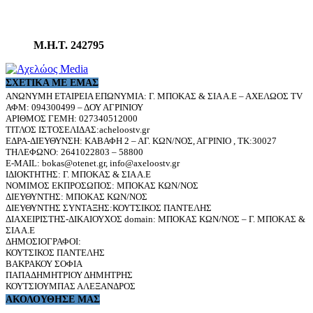
Μ.Η.Τ. 242795
ΣΧΕΤΙΚΆ ΜΕ ΕΜΆΣ
ΑΝΩΝΥΜΗ ΕΤΑΙΡΕΙΑ ΕΠΩΝΥΜΙΑ: Γ. ΜΠΟΚΑΣ & ΣΙΑ Α.Ε – ΑΧΕΛΩΟΣ TV
ΑΦΜ: 094300499 – ΔΟΥ ΑΓΡΙΝΙΟΥ
ΑΡΙΘΜΟΣ ΓΕΜΗ: 027340512000
ΤΙΤΛΟΣ ΙΣΤΟΣΕΛΙΔΑΣ:acheloostv.gr
ΕΔΡΑ-ΔΙΕΥΘΥΝΣΗ: ΚΑΒΑΦΗ 2 – ΑΓ. ΚΩΝ/ΝΟΣ, ΑΓΡΙΝΙΟ , ΤΚ:30027
ΤΗΛΕΦΩΝΟ: 2641022803 – 58800
E-MAIL: bokas@otenet.gr, info@axeloostv.gr
ΙΔΙΟΚΤΗΤΗΣ: Γ. ΜΠΟΚΑΣ & ΣΙΑ Α.Ε
ΝΟΜΙΜΟΣ ΕΚΠΡΟΣΩΠΟΣ: ΜΠΟΚΑΣ ΚΩΝ/ΝΟΣ
ΔΙΕΥΘΥΝΤΗΣ: ΜΠΟΚΑΣ ΚΩΝ/ΝΟΣ
ΔΙΕΥΘΥΝΤΗΣ ΣΥΝΤΑΞΗΣ:ΚΟΥΤΣΙΚΟΣ ΠΑΝΤΕΛΗΣ
ΔΙΑΧΕΙΡΙΣΤΗΣ-ΔΙΚΑΙΟΥΧΟΣ domain: ΜΠΟΚΑΣ ΚΩΝ/ΝΟΣ – Γ. ΜΠΟΚΑΣ &
ΣΙΑ Α.Ε
ΔΗΜΟΣΙΟΓΡΑΦΟΙ:
ΚΟΥΤΣΙΚΟΣ ΠΑΝΤΕΛΗΣ
ΒΑΚΡΑΚΟΥ ΣΟΦΙΑ
ΠΑΠΑΔΗΜΗΤΡΙΟΥ ΔΗΜΗΤΡΗΣ
ΚΟΥΤΣΙΟΥΜΠΑΣ ΑΛΕΞΑΝΔΡΟΣ
ΑΚΟΛΟΥΘΗΣΕ ΜΑΣ