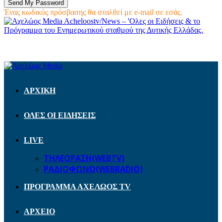
Ένας κωδικός πρόσβασης θα σταλθεί με e-mail σε εσάς.
Acheloostv/News – 'Ολες οι Ειδήσεις & το
Πρόγραμμα του Ενημερωτικού σταθμού της Δυτικής Ελλάδας.
ΑΡΧΙΚΗ
ΟΛΕΣ ΟΙ ΕΙΔΗΣΕΙΣ
LIVE
ΤΗΛΕΟΡΑΣΗ(WEBTV)
ΡΑΔΙΟΦΩΝΟ(WEBRADIO)
ΠΡΟΓΡΑΜΜΑ ΑΧΕΛΩΟΣ TV
ΑΡΧΕΙΟ