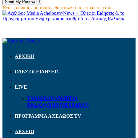
Ένας κωδικός πρόσβασης θα σταλθεί με e-mail σε εσάς.
Acheloostv/News – 'Ολες οι Ειδήσεις & το
Πρόγραμμα του Ενημερωτικού σταθμού της Δυτικής Ελλάδας.
ΑΡΧΙΚΗ
ΟΛΕΣ ΟΙ ΕΙΔΗΣΕΙΣ
LIVE
ΤΗΛΕΟΡΑΣΗ(WEBTV)
ΡΑΔΙΟΦΩΝΟ(WEBRADIO)
ΠΡΟΓΡΑΜΜΑ ΑΧΕΛΩΟΣ TV
ΑΡΧΕΙΟ