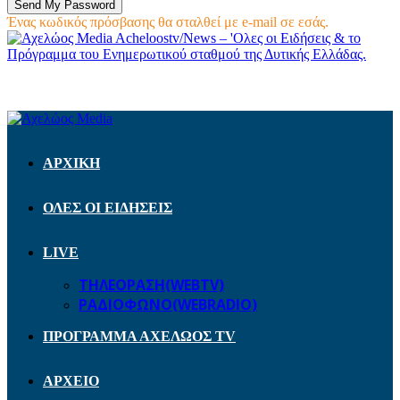
Ένας κωδικός πρόσβασης θα σταλθεί με e-mail σε εσάς.
Acheloostv/News – 'Ολες οι Ειδήσεις & το
Πρόγραμμα του Ενημερωτικού σταθμού της Δυτικής Ελλάδας.
ΑΡΧΙΚΗ
ΟΛΕΣ ΟΙ ΕΙΔΗΣΕΙΣ
LIVE
ΤΗΛΕΟΡΑΣΗ(WEBTV)
ΡΑΔΙΟΦΩΝΟ(WEBRADIO)
ΠΡΟΓΡΑΜΜΑ ΑΧΕΛΩΟΣ TV
ΑΡΧΕΙΟ