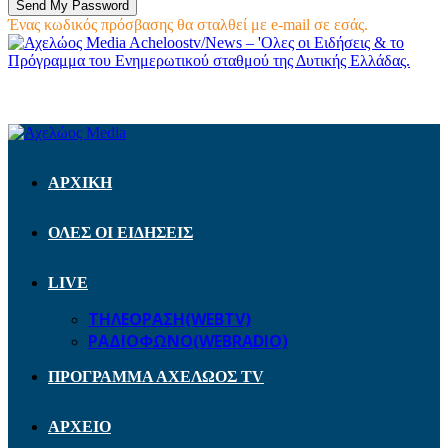
Ένας κωδικός πρόσβασης θα σταλθεί με e-mail σε εσάς.
Acheloostv/News – 'Ολες οι Ειδήσεις & το
Πρόγραμμα του Ενημερωτικού σταθμού της Δυτικής Ελλάδας.
ΑΡΧΙΚΗ
ΟΛΕΣ ΟΙ ΕΙΔΗΣΕΙΣ
LIVE
ΤΗΛΕΟΡΑΣΗ(WEBTV)
ΡΑΔΙΟΦΩΝΟ(WEBRADIO)
ΠΡΟΓΡΑΜΜΑ ΑΧΕΛΩΟΣ TV
ΑΡΧΕΙΟ