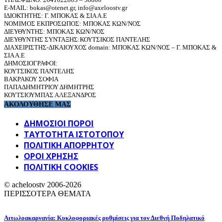
E-MAIL: bokas@otenet.gr, info@axeloostv.gr
ΙΔΙΟΚΤΗΤΗΣ: Γ. ΜΠΟΚΑΣ & ΣΙΑ Α.Ε
ΝΟΜΙΜΟΣ ΕΚΠΡΟΣΩΠΟΣ: ΜΠΟΚΑΣ ΚΩΝ/ΝΟΣ
ΔΙΕΥΘΥΝΤΗΣ: ΜΠΟΚΑΣ ΚΩΝ/ΝΟΣ
ΔΙΕΥΘΥΝΤΗΣ ΣΥΝΤΑΞΗΣ:ΚΟΥΤΣΙΚΟΣ ΠΑΝΤΕΛΗΣ
ΔΙΑΧΕΙΡΙΣΤΗΣ-ΔΙΚΑΙΟΥΧΟΣ domain: ΜΠΟΚΑΣ ΚΩΝ/ΝΟΣ – Γ. ΜΠΟΚΑΣ &
ΣΙΑ Α.Ε
ΔΗΜΟΣΙΟΓΡΑΦΟΙ:
ΚΟΥΤΣΙΚΟΣ ΠΑΝΤΕΛΗΣ
ΒΑΚΡΑΚΟΥ ΣΟΦΙΑ
ΠΑΠΑΔΗΜΗΤΡΙΟΥ ΔΗΜΗΤΡΗΣ
ΚΟΥΤΣΙΟΥΜΠΑΣ ΑΛΕΞΑΝΔΡΟΣ
ΑΚΟΛΟΥΘΗΣΕ ΜΑΣ
ΔΗΜΟΣΙΟΙ ΠΟΡΟΙ
ΤΑΥΤΌΤΗΤΑ ΙΣΤΌΤΟΠΟΥ
ΠΟΛΙΤΙΚΉ ΑΠΟΡΡΉΤΟΥ
ΌΡΟΙ ΧΡΉΣΗΣ
ΠΟΛΙΤΙΚΗ COOKIES
© acheloostv 2006-2026
ΠΕΡΙΣΣΟΤΕΡΑ ΘΕΜΑΤΑ
Αιτωλοακαρνανία: Κυκλοφοριακές ρυθμίσεις για τον Διεθνή Ποδηλατικό