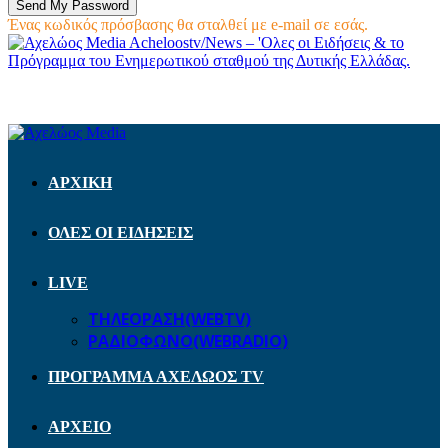
Ένας κωδικός πρόσβασης θα σταλθεί με e-mail σε εσάς.
Acheloostv/News – 'Ολες οι Ειδήσεις & το
Πρόγραμμα του Ενημερωτικού σταθμού της Δυτικής Ελλάδας.
ΑΡΧΙΚΗ
ΟΛΕΣ ΟΙ ΕΙΔΗΣΕΙΣ
LIVE
ΤΗΛΕΟΡΑΣΗ(WEBTV)
ΡΑΔΙΟΦΩΝΟ(WEBRADIO)
ΠΡΟΓΡΑΜΜΑ ΑΧΕΛΩΟΣ TV
ΑΡΧΕΙΟ