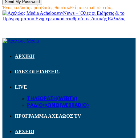
Ένας κωδικός πρόσβασης θα σταλθεί με e-mail σε εσάς.
Acheloostv/News – 'Ολες οι Ειδήσεις & το
Πρόγραμμα του Ενημερωτικού σταθμού της Δυτικής Ελλάδας.
ΑΡΧΙΚΗ
ΟΛΕΣ ΟΙ ΕΙΔΗΣΕΙΣ
LIVE
ΤΗΛΕΟΡΑΣΗ(WEBTV)
ΡΑΔΙΟΦΩΝΟ(WEBRADIO)
ΠΡΟΓΡΑΜΜΑ ΑΧΕΛΩΟΣ TV
ΑΡΧΕΙΟ