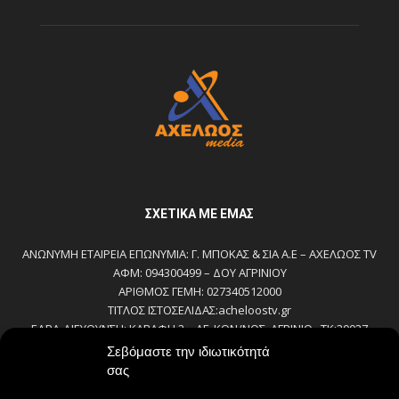
ΣΧΕΤΙΚΆ ΜΕ ΕΜΆΣ
ΑΝΩΝΥΜΗ ΕΤΑΙΡΕΙΑ ΕΠΩΝΥΜΙΑ: Γ. ΜΠΟΚΑΣ & ΣΙΑ Α.Ε – ΑΧΕΛΩΟΣ TV
ΑΦΜ: 094300499 – ΔΟΥ ΑΓΡΙΝΙΟΥ
ΑΡΙΘΜΟΣ ΓΕΜΗ: 027340512000
ΤΙΤΛΟΣ ΙΣΤΟΣΕΛΙΔΑΣ:acheloostv.gr
ΕΔΡΑ-ΔΙΕΥΘΥΝΣΗ: ΚΑΒΑΦΗ 2 – ΑΓ. ΚΩΝ/ΝΟΣ, ΑΓΡΙΝΙΟ , ΤΚ:30027
ΤΗΛΕΦΩΝΟ: 2641022803 – 58800
Σεβόμαστε την ιδιωτικότητά
E-MAIL: bokas@otenet.gr, info@axeloostv.gr
σας
ΙΔΙΟΚΤΗΤΗΣ: Γ. ΜΠΟΚΑΣ & ΣΙΑ Α.Ε