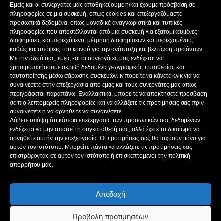
ΝΟΜΙΜΟΣ ΕΚΠΡΟΣΩΠΟΣ: ΜΠΟΚΑΣ ΚΩΝ/ΝΟΣ
Εμείς και οι συνεργάτες μας αποθηκεύουμε ή/και έχουμε πρόσβαση σε
ΔΙΕΥΘΥΝΤΗΣ: ΜΠΟΚΑΣ ΚΩΝ/ΝΟΣ
πληροφορίες σε μια συσκευή, όπως cookies και επεξεργαζόμαστε
ΔΙΕΥΘΥΝΤΗΣ ΣΥΝΤΑΞΗΣ:ΚΟΥΤΣΙΚΟΣ ΠΑΝΤΕΛΗΣ
προσωπικά δεδομένα, όπως μοναδικά αναγνωριστικά και τυπικές
πληροφορίες που αποστέλλονται από μια συσκευή για εξατομικευμένες
ΔΙΑΧΕΙΡΙΣΤΗΣ-ΔΙΚΑΙΟΥΧΟΣ domain: ΜΠΟΚΑΣ ΚΩΝ/ΝΟΣ – Γ. ΜΠΟΚΑΣ &
διαφημίσεις και περιεχόμενο, μέτρηση διαφημίσεων και περιεχομένου,
ΣΙΑ Α.Ε
καθώς και απόψεις του κοινού για την ανάπτυξη και βελτίωση προϊόντων.
ΔΗΜΟΣΙΟΓΡΑΦΟΙ:
Με την άδειά σας, εμείς και οι συνεργάτες μας ενδέχεται να
ΚΟΥΤΣΙΚΟΣ ΠΑΝΤΕΛΗΣ
χρησιμοποιήσουμε ακριβή δεδομένα γεωγραφικής τοποθεσίας και
ΒΑΚΡΑΚΟΥ ΣΟΦΙΑ
ταυτοποίησης μέσω σάρωσης συσκευών. Μπορείτε να κάνετε κλικ για να
ΠΑΠΑΔΗΜΗΤΡΙΟΥ ΔΗΜΗΤΡΗΣ
συναινέσετε στην επεξεργασία από εμάς και τους συνεργάτες μας όπως
περιγράφεται παραπάνω. Εναλλακτικά, μπορείτε να αποκτήσετε πρόσβαση
ΚΟΥΤΣΙΟΥΜΠΑΣ ΑΛΕΞΑΝΔΡΟΣ
σε πιο λεπτομερείς πληροφορίες και να αλλάξετε τις προτιμήσεις σας πριν
συναινέσετε ή να αρνηθείτε να συναινέσετε.
Λάβετε υπόψη ότι κάποια επεξεργασία των προσωπικών σας δεδομένων
ενδέχεται να μην απαιτεί τη συγκατάθεσή σας, αλλά έχετε το δικαίωμα να
ΑΚΟΛΟΥΘΗΣΕ ΜΑΣ
αρνηθείτε αυτήν την επεξεργασία. Οι προτιμήσεις σας θα ισχύουν μόνο για
αυτόν τον ιστότοπο. Μπορείτε πάντα να αλλάξετε τις προτιμήσεις σας
επιστρέφοντας σε αυτόν τον ιστότοπο ή επισκεπτόμενοι την πολιτική
απορρήτου μας.
Αποδοχή
ΔΗΜΟΣΙΟΙ ΠΟΡΟΙ
ΤΑΥΤΌΤΗΤΑ ΙΣΤΌΤΟΠΟΥ
ΠΟΛΙΤΙΚΉ ΑΠΟΡΡΉΤΟΥ
ΌΡΟΙ ΧΡΉΣΗΣ
ΠΟΛΙΤΙΚΗ COOKIES
Προβολή προτιμήσεων