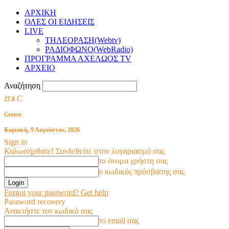
ΑΡΧΙΚΗ
ΟΛΕΣ ΟΙ ΕΙΔΗΣΕΙΣ
LIVE
ΤΗΛΕΟΡΑΣΗ(Webtv)
ΡΑΔΙΟΦΩΝΟ(WebRadio)
ΠΡΟΓΡΑΜΜΑ ΑΧΕΛΩΟΣ TV
ΑΡΧΕΙΟ
Αναζήτηση
C
27.8
Greece
Κυριακή, 9 Αυγούστου, 2026
Sign in
Καλωσήρθατε! Συνδεθείτε στον λογαριασμό σας
το όνομα χρήστη σας
ο κωδικός πρόσβασης σας
Forgot your password? Get help
Password recovery
Ανακτήστε τον κωδικό σας
το email σας