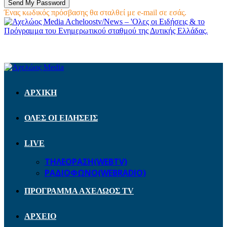
Ένας κωδικός πρόσβασης θα σταλθεί με e-mail σε εσάς.
Acheloostv/News – 'Ολες οι Ειδήσεις & το
Πρόγραμμα του Ενημερωτικού σταθμού της Δυτικής Ελλάδας.
ΑΡΧΙΚΗ
ΟΛΕΣ ΟΙ ΕΙΔΗΣΕΙΣ
LIVE
ΤΗΛΕΟΡΑΣΗ(WEBTV)
ΡΑΔΙΟΦΩΝΟ(WEBRADIO)
ΠΡΟΓΡΑΜΜΑ ΑΧΕΛΩΟΣ TV
ΑΡΧΕΙΟ