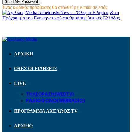
Ένας κωδικός πρόσβασης θα σταλθεί με e-mail σε εσάς.
Acheloostv/News – 'Ολες οι Ειδήσεις & το
Πρόγραμμα του Ενημερωτικού σταθμού της Δυτικής Ελλάδας.
ΑΡΧΙΚΗ
ΟΛΕΣ ΟΙ ΕΙΔΗΣΕΙΣ
LIVE
ΤΗΛΕΟΡΑΣΗ(WEBTV)
ΡΑΔΙΟΦΩΝΟ(WEBRADIO)
ΠΡΟΓΡΑΜΜΑ ΑΧΕΛΩΟΣ TV
ΑΡΧΕΙΟ