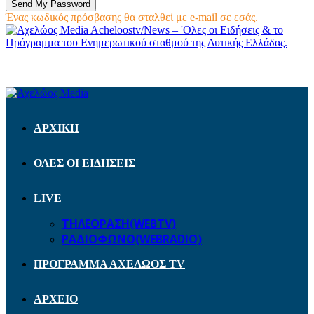
Ένας κωδικός πρόσβασης θα σταλθεί με e-mail σε εσάς.
Acheloostv/News – 'Ολες οι Ειδήσεις & το
Πρόγραμμα του Ενημερωτικού σταθμού της Δυτικής Ελλάδας.
ΑΡΧΙΚΗ
ΟΛΕΣ ΟΙ ΕΙΔΗΣΕΙΣ
LIVE
ΤΗΛΕΟΡΑΣΗ(WEBTV)
ΡΑΔΙΟΦΩΝΟ(WEBRADIO)
ΠΡΟΓΡΑΜΜΑ ΑΧΕΛΩΟΣ TV
ΑΡΧΕΙΟ